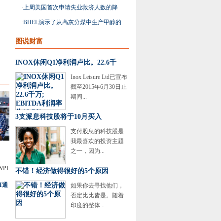
3.4亿英镑的罚款
·
上周美国首次申请失业救济人数的降
幅为6月底以来最
·
BHEL演示了从高灰分煤中生产甲醇的
技术
图说财富
INOX休闲Q1净利润卢比。22.6千
Inox Leisure Ltd已宣布
截至2015年6月30日止
期间...
3支派息科技股将于10月买入
支付股息的科技股是
我最喜欢的投资主题
之一，因为...
不错！经济做得很好的5个原因
I通
如果你去寻找他们，
否定比比皆是。随着
印度的整体...