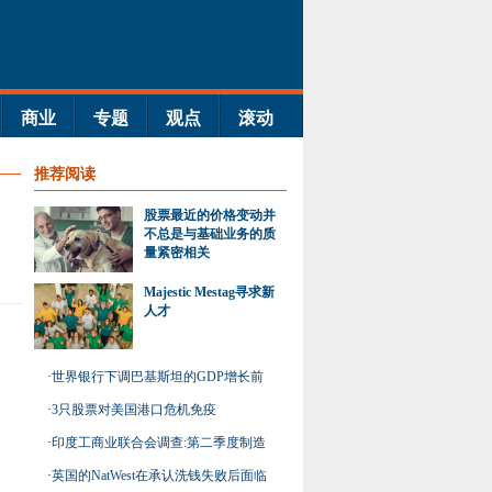
商业
专题
观点
滚动
推荐阅读
股票最近的价格变动并
不总是与基础业务的质
量紧密相关
Majestic Mestag寻求新
人才
·
世界银行下调巴基斯坦的GDP增长前
景
·
3只股票对美国港口危机免疫
·
印度工商业联合会调查:第二季度制造
业前景改善;商业
·
英国的NatWest在承认洗钱失败后面临