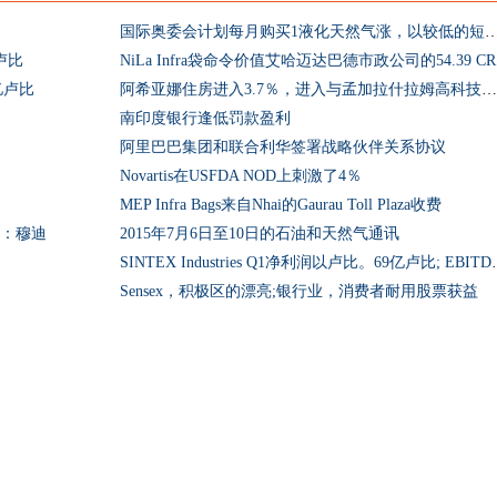
国际奥委会计划每月购买1液化天然气涨，以较
卢比
NiLa Infra袋命令价值艾哈迈达巴德市政公司的54.39 CR
亿卢比
阿希亚娜住房进入3.7％，进入与孟加拉什拉姆高科技城市协议
南印度银行逢低罚款盈利
阿里巴巴集团和联合利华签署战略伙伴关系协议
Novartis在USFDA NOD上刺激了4％
MEP Infra Bags来自Nhai的Gaurau Toll Plaza收费
％：穆迪
2015年7月6日至10日的石油和天然气通讯
SINTEX Industries
Sensex，积极区的漂亮;银行业，消费者耐用股票获益