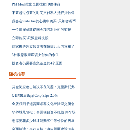
·
PM Modi推出全国技能印度使命
·
不要超过必要的时间支付私人抵押贷款保
·
我会在Shiba Inu的心跳中购买3只加密货币
险
·
一位前雇员敦促国会加强对公司的监督
股票
·
立即购买3只派息科技股
·
这家披萨外卖领导者在短短几天内宣布了
·
3种股息股票应该支付你的余生
其最新结果
·
投资者仍需要应急基金的4个原因
随机推荐
·
芬金闵应攻击解决不良问题：克里斯托弗
·
Q1结果后Bajaj Corp Slips 2.5％
林
·
全版权图书运营商读客文化登陆深交所创
·
华侨城甩包袱：泰州项目资不抵债 停车场
业板
·
您需要花多少钱才能购买中等价位的房屋
长荒草
·
全面解读：央行支持上海自贸区建设30条