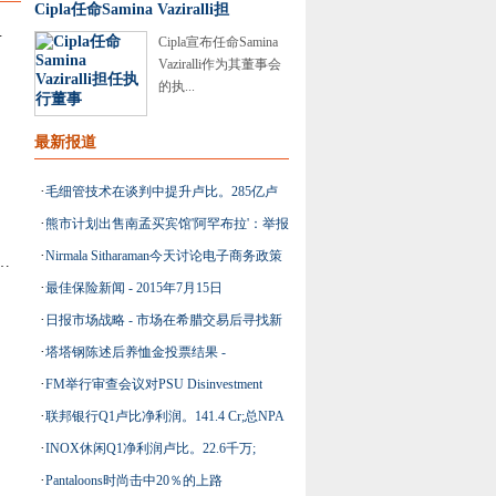
Cipla任命Samina Vaziralli担
低的短期价格
Cipla宣布任命Samina
Vaziralli作为其董事会
的执...
最新报道
·
毛细管技术在谈判中提升卢比。285亿卢
·
熊市计划出售南孟买宾馆'阿罕布拉'：举报
比资助
·
Nirmala Sitharaman今天讨论电子商务政策
 Q1净利润以卢比。69亿卢比; EBITDA利润率为15.8％
·
最佳保险新闻 - 2015年7月15日
·
日报市场战略 - 市场在希腊交易后寻找新
·
塔塔钢陈述后养恤金投票结果 -
的视野
·
FM举行审查会议对PSU Disinvestment
·
联邦银行Q1卢比净利润。141.4 Cr;总NPA
·
INOX休闲Q1净利润卢比。22.6千万;
为2.59％
·
Pantaloons时尚击中20％的上路
EBITDA利润率为18.7％