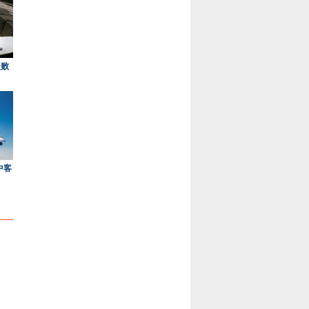
失败
中客