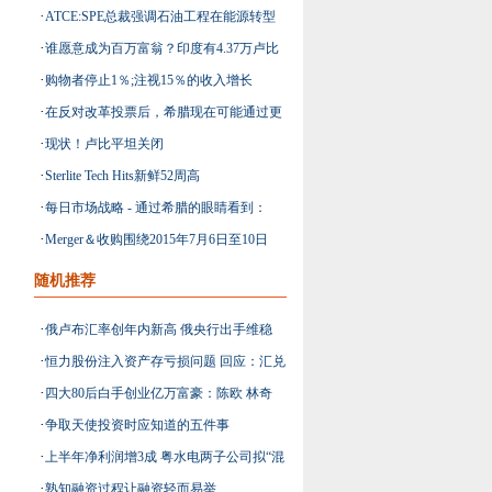
·
ATCE:SPE总裁强调石油工程在能源转型
·
谁愿意成为百万富翁？印度有4.37万卢比
中的关键作用
·
购物者停止1％;注视15％的收入增长
·
在反对改革投票后，希腊现在可能通过更
·
现状！卢比平坦关闭
强大的救援包
·
Sterlite Tech Hits新鲜52周高
·
每日市场战略 - 通过希腊的眼睛看到：
·
Merger＆收购围绕2015年7月6日至10日
Sensex的平面开始，漂亮
随机推荐
·
俄卢布汇率创年内新高 俄央行出手维稳
·
恒力股份注入资产存亏损问题 回应：汇兑
·
四大80后白手创业亿万富豪：陈欧 林奇
损失致利润下降
·
争取天使投资时应知道的五件事
王麒诚 李想
·
上半年净利润增3成 粤水电两子公司拟“混
·
熟知融资过程让融资轻而易举
改”