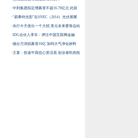
·
中利集团拟定增募资不超16.79亿元 此前
·
“易事特光彩”在SNEC（2014）光伏展耀
筹划收购比克动力股权尚未落定
·
央行今天使出一个大招 美元未来要靠边站
眼绽放
·
IDG合伙人李丰：押注中国互联网金融
了
·
烟台万润拟募资10亿 加码大气净化材料
·
王童：投途牛我也心里没底 创业者吃肉投
资人喝汤