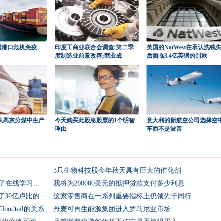
国港口危机免疫
印度工商业联合会调查:第二季
英国的NatWest在承认洗钱
度制造业前景改善;商业成
后面临3.4亿英镑的罚款
了从高灰分煤中生产
今天购买此股息股票的1个明智
意大利的新航空公司选择空
理由
车而不是波音
3只生物科技股今年秋天具有巨大的催化剂
自2020年1月起Coursera为全球新学员提供了在线学习平台
我将为200000美元的抵押贷款支付多少利息
大使馆房地产投资信托基金通过债券筹集了30亿卢比的债务再融资
这家零售商在一系列重要指标上仍领先于同行
dtail的关系
丹麦可再生能源集团进入罗马尼亚市场