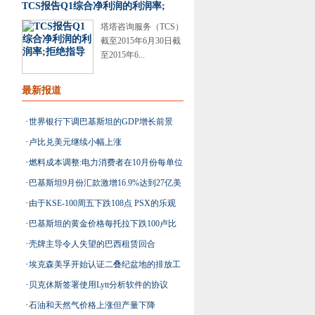
TCS报告Q1综合净利润的利润率;
塔塔咨询服务（TCS）
截至2015年6月30日截
至2015年6...
最新报道
·
世界银行下调巴基斯坦的GDP增长前景
·
卢比兑美元继续小幅上涨
·
燃料成本调整:电力消费者在10月份每单位
·
巴基斯坦9月份汇款激增16.9%达到27亿美
额外支付1.95卢比
·
由于KSE-100周五下跌108点 PSX的乐观
元
·
巴基斯坦的黄金价格每托拉下跌100卢比
情绪被证明是短暂的
·
壳牌主导令人失望的巴西租赁回合
·
埃克森美孚开始认证二叠纪盆地的排放工
·
贝克休斯签署使用Lytt分析软件的协议
作
·
石油和天然气价格上涨但产量下降