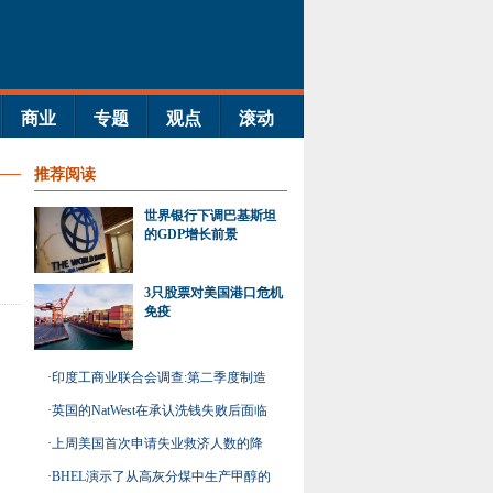
商业
专题
观点
滚动
推荐阅读
世界银行下调巴基斯坦
的GDP增长前景
3只股票对美国港口危机
免疫
·
印度工商业联合会调查:第二季度制造
业前景改善;商业
·
英国的NatWest在承认洗钱失败后面临
3.4亿英镑的罚款
·
上周美国首次申请失业救济人数的降
幅为6月底以来最
·
BHEL演示了从高灰分煤中生产甲醇的