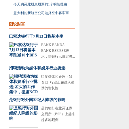
技术
·
今天购买此股息股票的1个明智理由
·
意大利的新航空公司选择空中客车而
不是波音
图说财富
巴索达银行于7月13日将基本率
BANK BANDA
BANK BSE BSE表
示，该银行已决定将...
招聘活动为媒体和娱乐行业挑选
印度媒体和娱乐（M
＆E）行业正在进入强
劲的增长阶...
是银行对外国经纪人降级的影响
是的银行在孟买证券
交易所（BSE）上越来
越多地翻倒...