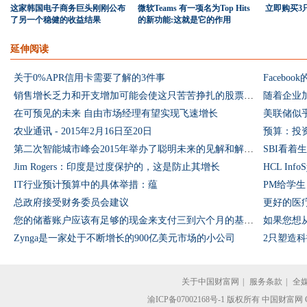
这家韩国电子商务巨头刚刚公布
微软Teams 有一项名为Top Hits
立即购买3
了另一个稳健的收益结果
的新功能:这就是它的作用
延伸阅读
关于0%APR信用卡需要了解的3件事
销售增长乏力和开支增加可能会使这只苦苦挣扎的股票走低
随着企业
在可预见的未来 自由市场经理有望实现飞速增长
美联储似
农业通讯 - 2015年2月16日至20日
预算：投
第二次智能城市峰会2015年举办了聪明未来的见解和解决方案
SBI看
Jim Rogers：印度是过度保护的，这是防止其增长
HCL Inf
IT行业预计预算中的具体举措：蕴
PM给学
总政府接受财务委员会建议
更好的医
您的储蓄账户应该有足够的现金来支付三到六个月的基本开支
Zynga是一家处于不断增长的900亿美元市场的小公司
2只塑造
关于中国财富网
|
服务条款
|
全
渝ICP备07002168号-1
版权所有 中国财富网 Copyright