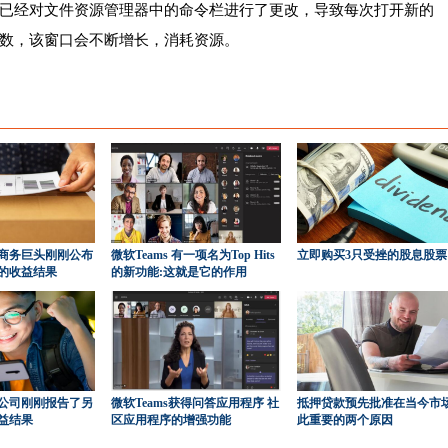
已经对文件资源管理器中的命令栏进行了更改，导致每次打开新的
数，该窗口会不断增长，消耗资源。
商务巨头刚刚公布
微软Teams 有一项名为Top Hits
立即购买3只受挫的股息股票
的收益结果
的新功能:这就是它的作用
公司刚刚报告了另
微软Teams获得问答应用程序 社
抵押贷款预先批准在当今市
益结果
区应用程序的增强功能
此重要的两个原因