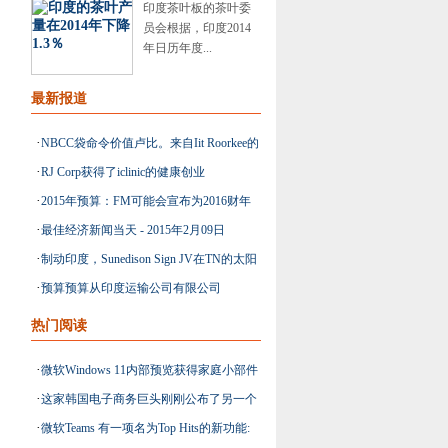
印度茶叶板的茶叶委
员会根据，印度2014
年日历年度...
最新报道
·
NBCC袋命令价值卢比。来自Iit Roorkee的
·
RJ Corp获得了iclinic的健康创业
231亿卢比
·
2015年预算：FM可能会宣布为2016财年
·
最佳经济新闻当天 - 2015年2月09日
的45,000亿卢比消防目标
·
制动印度，Sunedison Sign JV在TN的太阳
·
预算预算从印度运输公司有限公司
能发电厂：报告
热门阅读
·
微软Windows 11内部预览获得家庭小部件
·
这家韩国电子商务巨头刚刚公布了另一个
与bug修复和更多
·
微软Teams 有一项名为Top Hits的新功能:
稳健的收益结果