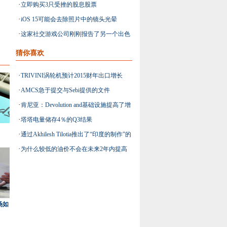
·
立即购买3只受挫的股息股票
这就是它的作用
·
iOS 15可能会去除照片中的镜头光晕
·
这家社交游戏公司刚刚报告了另一个出色
的收益结果
猜你喜欢
·
TRIVINI涡轮机预计2015财年出口增长
·
AMCS急于提交与Sebi提供的文件
30％：DHRUV Sawhney.
·
肯尼亚：Devolution and基础设施提高了增
·
塔塔电量储存4％的Q3结果
长和共同繁荣
·
通过Akhilesh Tilotia推出了“印度的制作”的
·
为什么较低的油价不会在未来2年内提高
Uday Kotak
全球增长？
场如