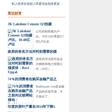
作”的Uday
·
私人投资在老挝人民委员会创造更多
和更好的工作的关
图说财富
JK Lakshmi Cement Q3拍摄
公司的销售额为卢
比。10月14日季度617
9亿卢比反...
政府的务实方法对时刻需要的煤
德里高等法院对金达
尔钢铁和电力有限公
司（JSPL）...
74％的消费者在购买金融产品之
Bankbazaar com是金融
产品的在线市场，今
天揭示了...
印度的茶叶产量在2014年下降1.