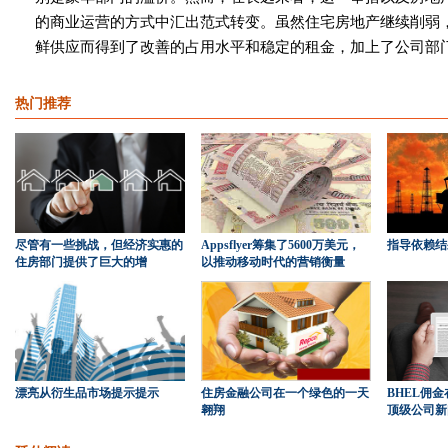
的商业运营的方式中汇出范式转变。虽然住宅房地产继续削弱
鲜供应而得到了改善的占用水平和稳定的租金，加上了公司部
热门推荐
尽管有一些挑战，但经济实惠的
Appsflyer筹集了5600万美元，
指导依赖结
住房部门提供了巨大的增
以推动移动时代的营销衡量
漂亮从衍生品市场提示提示
住房金融公司在一个绿色的一天
BHEL佣
翱翔
顶级公司新闻