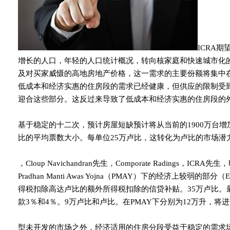
ICRA
增长的人口，年轻的人口统计概况，转向核家庭和快速城市化
及对买家威慑的高地房地产价格，这一需求的主要份额将集中
低成本和经济实惠的住房段的需求已经健康，但供应的限制受
迎合这些部分。这反过来导致了低成本和经济实惠的住房段的
基于稳定的十二次，预计房屋短缺预计将从当前的1900万台增加
比的平均票数大小。每单位25万卢比，这转化为卢比的市场潜力
，Cloup Navichandran先生，Comporate Radings
Pradhan Manti Awas Yojna（PMAY）下的经济上较弱
得税扣除高达卢比的额外所得税扣除的信贷补贴。35万卢比。
款3％和4％。9万卢比和卢比。在PMAY下分别为12万升，
型未开发的市场之外，经济适用的住房分段受益于稳定的需求