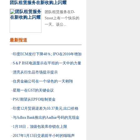
团队租赁服务在新收购上闪耀
团队租赁服务在D-
Street上有一个快乐的
一天。该公...
最新报道
·
印度ECM发行下降48％; IPO在2016年增加
·
S＆P BSE电源显示在平坦的一天中的力量
了85％
·
漂亮从衍生品市场提示提示
·
住房金融公司在一个绿色的一天翱翔
·
星期一在GST的关键会议
·
PSU期望从EPFO绘制资金
·
印度12月贸易逆差为10.37美元;出口价格
·
与Adhra Bank推出的Aadhar号码的无现金
为23.88美元
·
1月18日，顶级包装库存锁在上限
交易
·
2017年1月13日交易前半小时的嗡嗡声