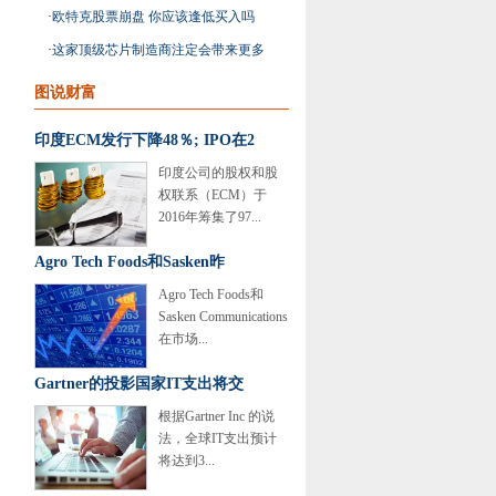
动汽车股票
·
欧特克股票崩盘 你应该逢低买入吗
·
这家顶级芯片制造商注定会带来更多
优势
图说财富
印度ECM发行下降48％; IPO在2
印度公司的股权和股
权联系（ECM）于
2016年筹集了97...
Agro Tech Foods和Sasken昨
Agro Tech Foods和
Sasken Communications
在市场...
Gartner的投影国家IT支出将交
根据Gartner Inc 的说
法，全球IT支出预计
将达到3...