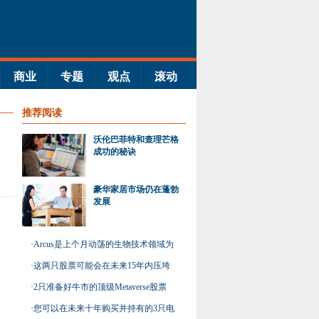
商业
专题
观点
滚动
推荐阅读
沃伦巴菲特和查理芒格
成功的秘诀
豪华家居市场仍在蓬勃
发展
·
Arcus是上个月动荡的生物技术领域为
数不多的赢家之一
·
这两只股票可能会在未来15年内压垮
市场
·
2只准备好牛市的顶级Metaverse股票
·
您可以在未来十年购买并持有的3只电