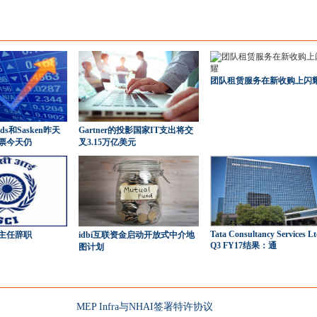
团队租赁服务在新收购上闪
oods和Sasken昨天
Gartner的投影国家IT支出将交
票今天仍
叉3.15万亿美元
Tata Consultancy Services L
主任辞职
idbi互联资金启动开放式中介地
Q3 FY17结果：通
图计划
MEP Infra与NHAI签署特许协议