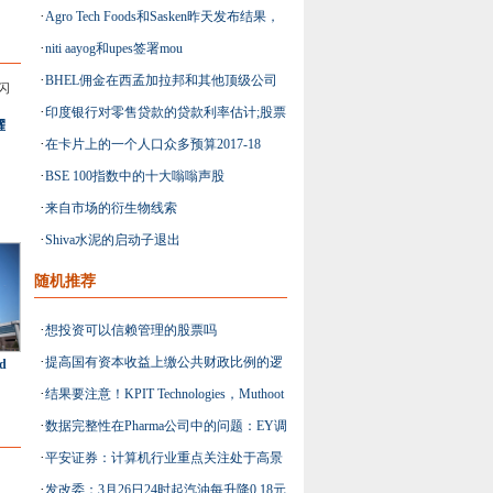
·
Agro Tech Foods和Sasken昨天发布结果，
·
niti aayog和upes签署mou
股票今天仍然集中在焦点
·
BHEL佣金在西孟加拉邦和其他顶级公司
·
印度银行对零售贷款的贷款利率估计;股票
新闻中的500 MW热量单位
耀
·
在卡片上的一个人口众多预算2017-18
增长1％
·
BSE 100指数中的十大嗡嗡声股
·
来自市场的衍生物线索
·
Shiva水泥的启动子退出
随机推荐
·
想投资可以信赖管理的股票吗
·
提高国有资本收益上缴公共财政比例的逻
td
·
结果要注意！KPIT Technologies，Muthoot
辑与路径
·
数据完整性在Pharma公司中的问题：EY调
Finance，RSS软件焦点
·
平安证券：计算机行业重点关注处于高景
查
·
发改委：3月26日24时起汽油每升降0.18元
气期或产业拐点的细分领域