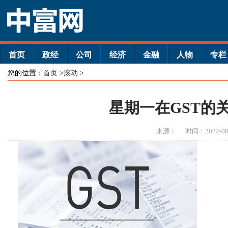
首页
政经
公司
经济
金融
人物
专栏
您的位置：
首页
>
滚动
>
星期一在GST的
来源：
时间：2022-08