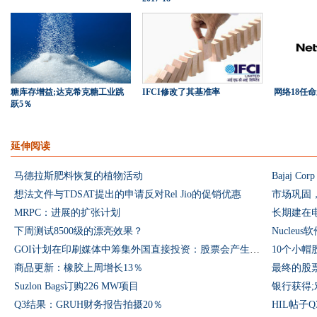
糖库存增益;达克希克糖工业跳
IFCI修改了其基准率
网络18任
跃5％
延伸阅读
马德拉斯肥料恢复的植物活动
Bajaj C
想法文件与TDSAT提出的申请反对Rel Jio的促销优惠
市场巩固，Ni
MRPC：进展的扩张计划
长期建在
下周测试8500级的漂亮效果？
Nucleu
GOI计划在印刷媒体中筹集外国直接投资：股票会产生负面影响
10个小
商品更新：橡胶上周增长13％
最终的股
Suzlon Bags订购226 MW项目
银行获得;
Q3结果：GRUH财务报告拍摄20％
HIL帖子