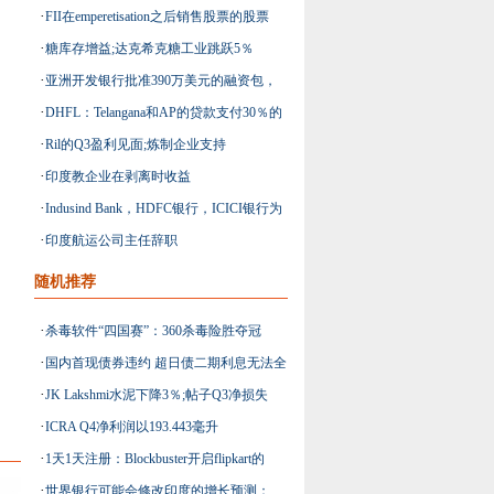
·
FII在emperetisation之后销售股票的股票
·
糖库存增益;达克希克糖工业跳跃5％
·
亚洲开发银行批准390万美元的融资包，
·
DHFL：Telangana和AP的贷款支付30％的
以便在印度更新权力
·
Ril的Q3盈利见面;炼制企业支持
增长
·
印度教企业在剥离时收益
·
Indusind Bank，HDFC银行，ICICI银行为
·
印度航运公司主任辞职
BSE Bankex获得了60％
随机推荐
·
杀毒软件“四国赛”：360杀毒险胜夺冠
·
国内首现债券违约 超日债二期利息无法全
·
JK Lakshmi水泥下降3％;帖子Q3净损失
额支付
·
ICRA Q4净利润以193.443毫升
·
1天1天注册：Blockbuster开启flipkart的
·
世界银行可能会修改印度的增长预测：
Le1s