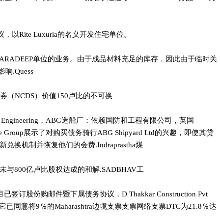
协议，以Rite Luxuria的名义开发住宅单位。
复PARADEEP单位的业务。由于成品材料充足的库存，因此由于临时关
.Quess
券（NCDS）价值150卢比的不可换
ense＆Engineering，ABG造船厂：依赖国防和工程有限公司，英国
ty House Group展示了对购买债务骑行ABG Shipyard Ltd的兴趣，即使其贷
机制并恢复他们的会费.Indraprastha煤
800亿卢比股权达成的和解.SADBHAV工
订股份购邮件暨下属债务协议，D Thakkar Construction Pvt
里它已同意将9％的Maharashtra边境支票支票网络支票DTC为21.8％达