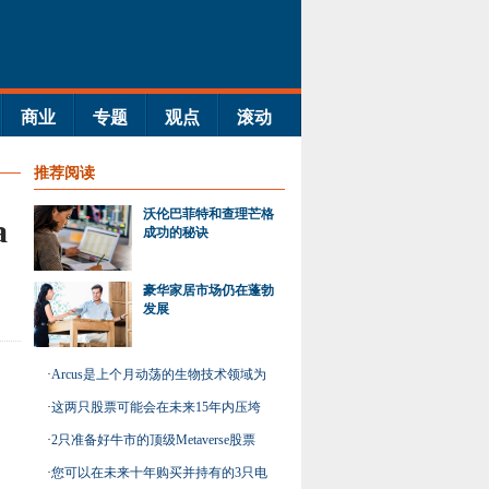
商业
专题
观点
滚动
推荐阅读
沃伦巴菲特和查理芒格
a
成功的秘诀
豪华家居市场仍在蓬勃
发展
·
Arcus是上个月动荡的生物技术领域为
数不多的赢家之一
·
这两只股票可能会在未来15年内压垮
市场
·
2只准备好牛市的顶级Metaverse股票
·
您可以在未来十年购买并持有的3只电