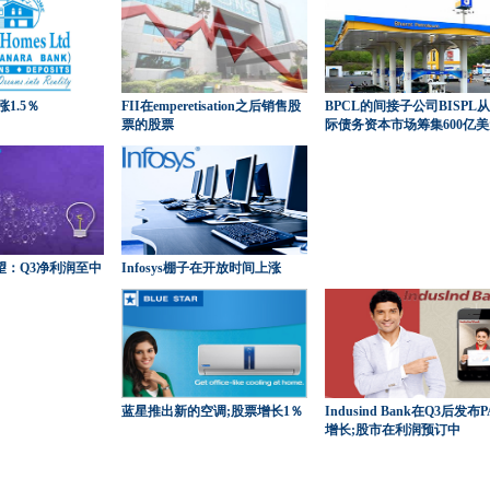
1.5％
FII在emperetisation之后销售股
BPCL的间接子公司BISPL
票的股票
际债务资本市场筹集600亿
期望：Q3净利润至中
Infosys棚子在开放时间上涨
蓝星推出新的空调;股票增长1％
Indusind Bank在Q3后发布P
增长;股市在利润预订中