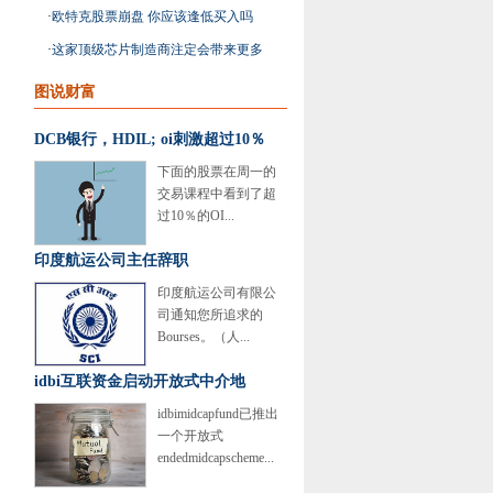
动汽车股票
·
欧特克股票崩盘 你应该逢低买入吗
·
这家顶级芯片制造商注定会带来更多
优势
图说财富
DCB银行，HDIL; oi刺激超过10％
下面的股票在周一的
交易课程中看到了超
过10％的OI...
印度航运公司主任辞职
印度航运公司有限公
司通知您所追求的
Bourses。（人...
idbi互联资金启动开放式中介地
idbimidcapfund已推出
一个开放式
endedmidcapscheme...