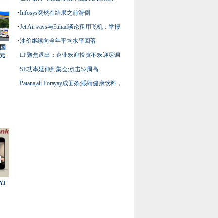
·
Infosys突然在结果之前滑倒
kaushik basu.
·
Jet Airways与Etihad谈论租用飞机：举报
·
油价继续向全年平均水平回落
从国
·
LP聚焦退出：企业欢迎投资不欢迎尽调
美元
·
SE功率延伸到集会;点击52周高
PE都表示惊奇
·
Patanajali Forayay成面条;眼睛健康饮料，
Babycare Segments
AT