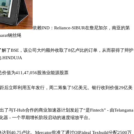
依赖IND：Reliance-SIBUR在詹尼加尔，南亚的第
arat钢丝绳
s Ltd已经了解了BSE，该公司大约额外收取了8亿卢比的订单，从而获得了辩护
HINDUJA
的总价值为411,47,056股渔业能源股票
距后立即利用五年发行，周二筹集了5亿美元。银行收到价值29亿美
Hub合作的商业加速器计划发起了“是Fintech” - 由Telangana
动孵化器 - 一个早期增长阶段启动的速度缩放平台。
.75卢比。Mercator批准了通过QIP.ideal Texbuild分配2500万