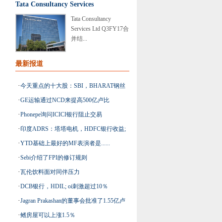
Tata Consultancy Services
Tata Consultancy
Services Ltd Q3FY17合
并结...
最新报道
·
今天重点的十大股：SBI，BHARAT钢丝
·
GE运输通过NCD来提高500亿卢比
绳，Hinduja Ventures
·
Phonepe询问ICICI银行阻止交易
·
印度ADRS：塔塔电机，HDFC银行收益;
·
YTD基础上最好的MF表演者是......
Infosys下降
·
Sebi介绍了FPI的修订规则
·
瓦伦饮料面对同伴压力
·
DCB银行，HDIL; oi刺激超过10％
·
Jagran Prakashan的董事会批准了1.55亿卢
·
鳍房屋可以上涨1.5％
比股票的回购