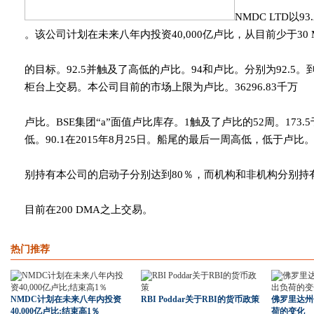
NMDC LTD以9
。该公司计划在未来八年内投资40,000亿卢比，从目前少于30
的目标。92.5并触及了高低的卢比。94和卢比。分别为92.5。到目
柜台上交易。本公司目前的市场上限为卢比。36296.83千万
卢比。BSE集团“a”面值卢比库存。1触及了卢比的52周。173.5于
低。90.1在2015年8月25日。船尾的最后一周高低，低于卢比。1
别持有本公司的启动子分别达到80％，而机构和非机构分别持有16
目前在200 DMA之上交易。
热门推荐
NMDC计划在未来八年内投资
RBI Poddar关于RBI的货币政策
佛罗里达州
40,000亿卢比;结束高1％
荷的变化