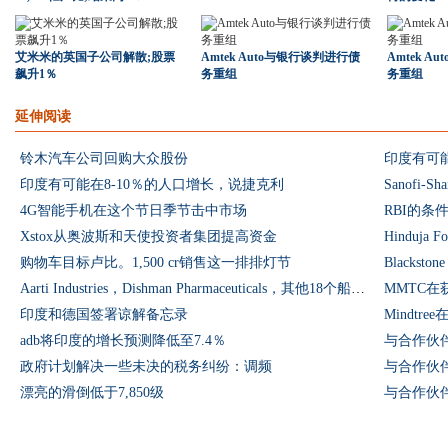
艾米米的英国子公司解散;股票
Amtek Auto与银行谈判进行债
Amtek 
飙升1％
务重组
务重组
延伸阅读
铃木汽车公司回购大众股份
印度有可能
印度有可能在8-10％的人口增长，说捷克利
Sanofi-S
4G智能手机在这个节日季节击中市场
RBI的条
Xstox从奥波斯和天使投资者集团提高资金
Hinduj
购物车目标卢比。1,500 cr销售这一排排灯节
Aarti Industries，Dishman Pharmaceuticals，其他18个船长达到了历史新高
MMTC在
印度和德国签署谅解备忘录
Mindtr
adb将印度的增长预测降低至7.4％
与合作伙伴
政府计划解决一些未决的税务纠纷：调频
与合作伙伴
漂亮的滑倒低于7,850级
与合作伙伴