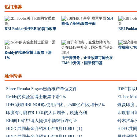
热门推荐
SBI
降低了基率;股票平面
RBI Poddar关于RBI的货币政策
RBI Pod
徘徊在7,7
Reddy的实验室博士股票下滑
1％
由于高债务，企业故障可能会在
EMS中升高：国际货币基
延伸阅读
Shree Renuka Sugars巴西破产单位文件
IDFC获取
Reddy的实验室博士股票下滑1％
Eicher 
IDFC获取RBI NOD以使用卢比。2500亿卢比;增长2％
煤炭印度，
印度有可能在8-10％的人口增长，说捷克利
印度有可能
RBI向10名申请人提供小额银行许可证
铃木汽车
HDFC共同基金介绍2015年9月1108D（1）
HDFC共同
HDFC共同基金介绍2015年9月1108D（1）
最佳保险新闻