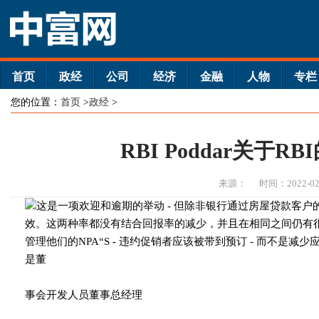
首页
政经
公司
经济
金融
人物
专栏
您的位置：
首页
>
政经
>
RBI Poddar关于R
来源：
时间：2022-02
这是一项欢迎和逾期的举动 - 但除非银行通过房屋贷款客
效。这两种率都没有结合回报率的减少，并且在相同之间仍有
管理他们的NPA“S - 违约促销者应该被带到预订 - 而不是
是董
事会开发人员董事总经理