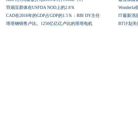
羽扇豆群体在USFDA NOD上的2.8％
Wonder
CAD在2016年的GDP占GDP的1.5％：RBI DY主任
IT最新消息
塔塔钢销售卢比。1250亿亿亿卢比的塔塔电机
BT计划