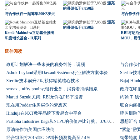
漂亮
的滑倒低于7,850级
与合作伙伴一起筹集500亿美元
与合作伙伴
漂亮
的滑倒低于7,850级
Kotak Mahindra互助基金推出
RBI与尼泊
印度增长基金 - II系列
MOU，用
延伸阅读
政府计划解决一些未决的税务纠纷：调频
与合作伙伴
Ashok Leyland采用DassaultSystèmes行业解决方案体验
Sterli
Sterlite技术飙升2％;获得精英核心技术
Bajaj H
sensex，nifty poolpy;银行业务，消费者持续拖累
政府在印度支
Maruti Suzuki关闭; RBI允许在PIS下投资
约翰·T·
现在用Poddar住房买你的梦想家
联合内阁批准S
Hinduja在NXT数字品牌下发起命中平台
呼叫删除
Pratibha Industries Bags从NTPC的价值卢比订购。376.07克;超过2％的浪费
思想汇合！
原油穗作为美国供应跌倒
经合组织将2015年GDP增​​长预测提高至2.4％
钢带轮爬上1