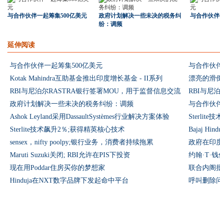
与合作伙伴一起筹集500亿美元
政府计划解决一些未决的税务纠
与合作伙伴
纷：调频
延伸阅读
与合作伙伴一起筹集500亿美元
与合作伙伴
Kotak Mahindra互助基金推出印度增长基金 - II系列
漂亮的滑倒
RBI与尼泊尔RASTRA银行签署MOU，用于监督信息交流
RBI与尼
政府计划解决一些未决的税务纠纷：调频
与合作伙伴
Ashok Leyland采用DassaultSystèmes行业解决方案体验
Sterli
Sterlite技术飙升2％;获得精英核心技术
Bajaj H
sensex，nifty poolpy;银行业务，消费者持续拖累
政府在印度支
Maruti Suzuki关闭; RBI允许在PIS下投资
约翰·T·
现在用Poddar住房买你的梦想家
联合内阁批准S
Hinduja在NXT数字品牌下发起命中平台
呼叫删除