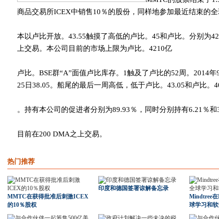
商品交易所ICEX中销售10％的股份，同样地参加最近结束的
本以卢比开放。43.55触摸了高低的卢比。45和卢比。分别为42.
上交易。本公司目前的市场上限为卢比。4210亿
卢比。BSE群“A”面值卢比库存。1触及了卢比的52周。2014年9月
25日38.05。船尾的最后一周高低，低于卢比。43.05和卢比。40
。持有本公司的促进者分别为89.93％，同时分别持有6.21％和
目前在200 DMA之上交易。
热门推荐
印度和德国签署谅解备忘录
MMTC在获得批准后刺激ICEX
Mindtree
的10％股权
球学习和软