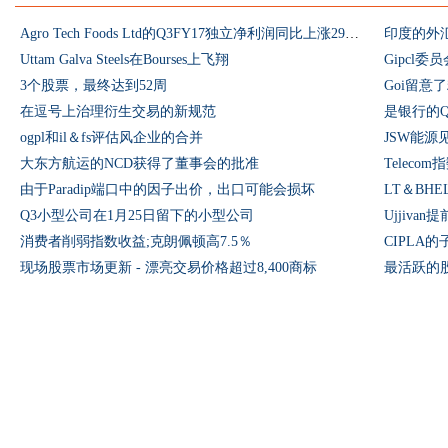
Agro Tech Foods Ltd的Q3FY17独立净利润同比上涨29％至8.27亿卢比：击败估计数
印度的外汇
Uttam Galva Steels在Bourses上飞翔
Gipcl委
3个股票，最终达到52周
Goi留意
在逗号上治理衍生交易的新规范
是银行的Q
ogpl和il＆fs评估风企业的合并
JSW能源
大东方航运的NCD获得了董事会的批准
由于Paradip端口中的因子出价，出口可能会损坏
LT＆BH
Q3小型公司在1月25日留下的小型公司
Ujjivan
消费者削弱指数收益;克朗佩顿高7.5％
CIPLA
现场股票市场更新 - 漂亮交易价格超过8,400商标
最活跃的