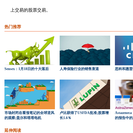
上交易的股票交易。
热门推荐
Sensex：1月18日的十大落后
人寿保险行业的销售衰退
思科和惠普
市场封闭在看涨笔记的全球逆风
卢比获得了USFDA批准;股票增
Astazene
的观察;盖尔和塔塔电机
长1.6％
的报告中的2
延伸阅读