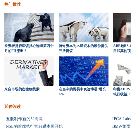
热门推荐
投资者是否应该担心连续第四个
特许资本为木星资本的股份提供
ABB包RS 
月的FII流出？
开放提议
目和其他顶
来自市场的衍生物线索
在当今的贸易中表达博语;增长
印度ADR
6％
银行收益; I
延伸阅读
五股制作新的52周高
IPCA 
NSE的首席执行官狩猎本周开始
BMW集团