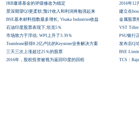
IRB邀请基金的评级修改为稳定
景深期望Q3更柔软;预计收入和利润将勉强起来
建立在bo
BSE基本材料指数最多增长; Visaka Industries收益
金属股票拖动
石油印度股票表现下;坦克5％
VST Ti
市场致力于浮动; WPI上升了3.39％
PSU银行
Teamlease获得8.2亿卢比的Keystone业务解决方案
发布后Q3的哈
三天三次上涨超过25％的股票
BSE Lim
2016年，股权投资被视为返回印度的回程