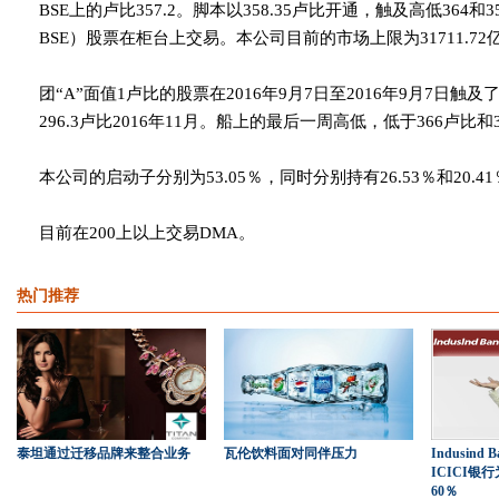
BSE上的卢比357.2。脚本以358.35卢比开通，触及高低364和35
BSE）股票在柜台上交易。本公司目前的市场上限为31711.72
团“A”面值1卢比的股票在2016年9月7日至2016年9月7日触及
296.3卢比2016年11月。船上的最后一周高低，低于366卢比和3
本公司的启动子分别为53.05％，同时分别持有26.53％和20.
目前在200上以上交易DMA。
热门推荐
泰坦通过迁移品牌来整合业务
瓦伦饮料面对同伴压力
Indusin
ICICI银行
60％