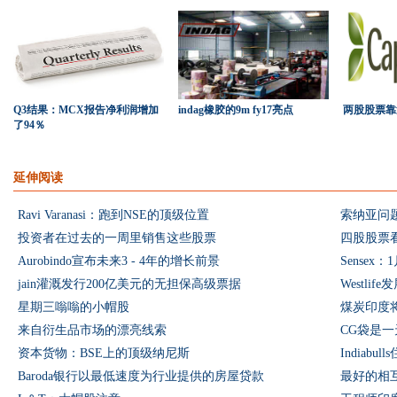
Q3结果：MCX报告净利润增加
indag橡胶的9m fy17亮点
两股股票靠
了94％
延伸阅读
Ravi Varanasi：跑到NSE的顶级位置
索纳亚问
投资者在过去的一周里销售这些股票
四股股票
Aurobindo宣布未来3 - 4年的增长前景
Sensex
jain灌溉发行200亿美元的无担保高级票据
Westlif
星期三嗡嗡的小帽股
煤炭印度
来自衍生品市场的漂亮线索
CG袋是
资本货物：BSE上的顶级纳尼斯
Indiab
Baroda银行以最低速度为行业提供的房屋贷款
最好的相