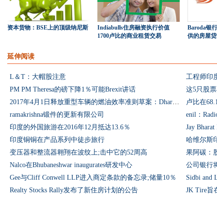
资本货物：BSE上的顶级纳尼斯
Indiabulls住房融资执行价值
Baroda
1700卢比的商业租赁交易
供的房屋贷
延伸阅读
L＆T：大帽股注意
工程师印度
PM PM Theresa的磅下降1％可能Brexit讲话
这5只股票
2017年4月1日释放重型车辆的燃油效率准则草案：Dharmendra Pradhan.
卢比在68
ramakrishna锻件的更新有限公司
enil：R
印度的外国旅游在2016年12月抵达13.6％
Jay Bhar
印度铜铜在产品系列中徒步旅行
哈维尔斯
变压器和整流器翱翔在波纹上;击中它的52周高
果阿碳：
Nalco在Bhubaneshwar inaugurates研发中心
公司银行将
Gee与Cliff Conwell LLP进入商定条款的备忘录;储量10％
Sidbi 
Realty Stocks Rally发布了新住房计划的公告