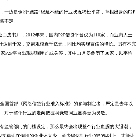
，一边是倒闭“跑路”绵延不绝的行业状况稀松平常，草根出身的P2P
路不定。
白皮书》，2012年末，国内P2P借贷平台仅为110家，而业内人士
数预计达到千家，交易规模近千亿元，同比均实现百倍的增长。另有不完
余家P2P平台出现提现困难或关停，其中11月份倒闭了30家，以平均
作为全国首部《网络信贷行业准入标准》的参与制定者，严定贵去年以
，对于整个行业的走向把握嗅觉较同业显得更为灵敏。
有监管部门的门槛设定，那么最终会出现整个行业血腥的大退潮，
我觉得现在倒闭的企业还太少，至少得达到行业的50%以上，才能让