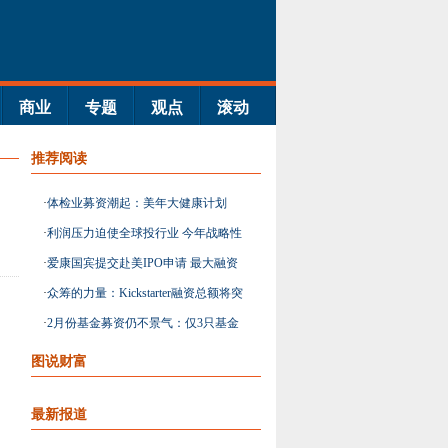
商业
专题
观点
滚动
推荐阅读
·
体检业募资潮起：美年大健康计划
2015年A股上市
·
利润压力迫使全球投行业 今年战略性
内部变革
·
爱康国宾提交赴美IPO申请 最大融资
1.5亿美元
·
众筹的力量：Kickstarter融资总额将突
破10亿美元
·
2月份基金募资仍不景气：仅3只基金
募资完成
图说财富
最新报道