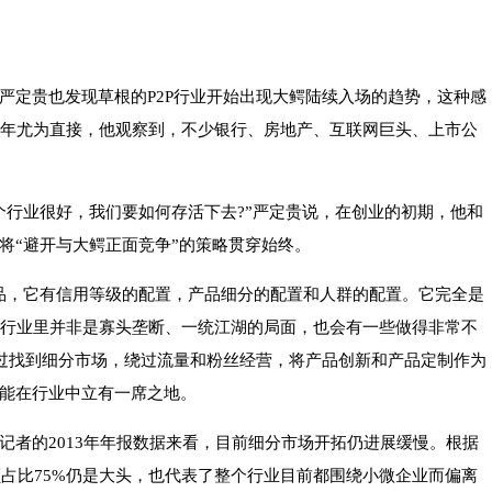
严定贵也发现草根的P2P行业开始出现大鳄陆续入场的趋势，这种感
13年尤为直接，他观察到，不少银行、房地产、互联网巨头、上市公
个行业很好，我们要如何存活下去?”严定贵说，在创业的初期，他和
将“避开与大鳄正面竞争”的策略贯穿始终。
品，它有信用等级的配置，产品细分的配置和人群的配置。它完全是
2P行业里并非是寡头垄断、一统江湖的局面，也会有一些做得非常不
通过找到细分市场，绕过流量和粉丝经营，将产品创新和产品定制作为
能在行业中立有一席之地。
记者的2013年年报数据来看，目前细分市场开拓仍进展缓慢。根据
额占比75%仍是大头，也代表了整个行业目前都围绕小微企业而偏离