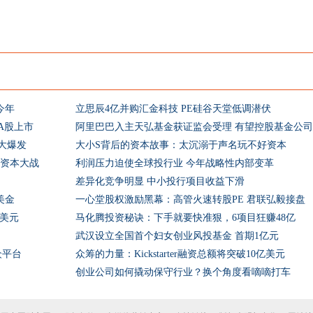
今年
立思辰4亿并购汇金科技 PE硅谷天堂低调潜伏
A股上市
阿里巴巴入主天弘基金获证监会受理 有望控股基金公司
大爆发
大小S背后的资本故事：太沉溺于声名玩不好资本
临资本大战
利润压力迫使全球投行业 今年战略性内部变革
差异化竞争明显 中小投行项目收益下滑
美金
一心堂股权激励黑幕：高管火速转股PE 君联弘毅接盘
亿美元
马化腾投资秘诀：下手就要快准狠，6项目狂赚48亿
武汉设立全国首个妇女创业风投基金 首期1亿元
众平台
众筹的力量：Kickstarter融资总额将突破10亿美元
创业公司如何撬动保守行业？换个角度看嘀嘀打车