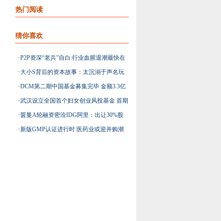
热门阅读
猜你喜欢
·
P2P资深“老兵”自白:行业血腥退潮最快在
·
大小S背后的资本故事：太沉溺于声名玩
今年
·
DCM第二期中国基金募集完毕 金额3.3亿
不好资本
·
武汉设立全国首个妇女创业风投基金 首期
美金
·
茵曼A轮融资密洽IDG阿里：出让30%股
1亿元
·
新版GMP认证进行时 医药业或迎并购潮
份 融3000万美元