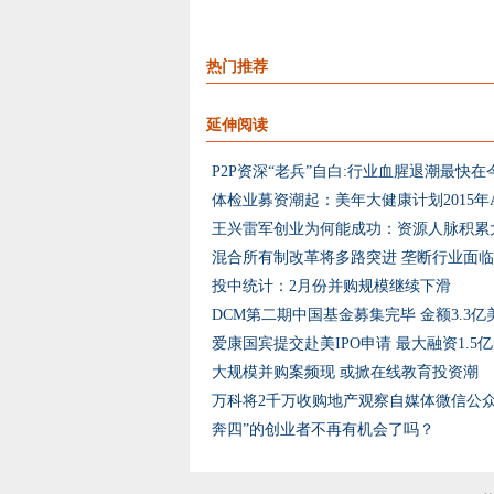
热门推荐
延伸阅读
P2P资深“老兵”自白:行业血腥退潮最快在
体检业募资潮起：美年大健康计划2015年
王兴雷军创业为何能成功：资源人脉积累
混合所有制改革将多路突进 垄断行业面
投中统计：2月份并购规模继续下滑
DCM第二期中国基金募集完毕 金额3.3亿
爱康国宾提交赴美IPO申请 最大融资1.5
大规模并购案频现 或掀在线教育投资潮
万科将2千万收购地产观察自媒体微信公
奔四”的创业者不再有机会了吗？