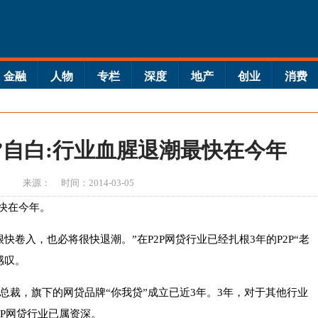
金融
人物
专栏
深度
地产
创业
消费
兵”自白:行业血腥退潮最快在今年
来源：
时间：2014-03-05
最快在今年。
快卷入，也必将很快退潮。”在P2P网贷行业已经扎根3年的P2P“老
感叹。
总裁，旗下的网贷品牌“你我贷”成立已近3年。3年，对于其他行业
2P网贷行业已属资深。