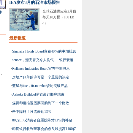
IEA发布3月的石油市场报告
全球石油供应在2月份
并
每天18万桶（180 kB
d）...
最新报道
·
Sinclaire Hotels Board宣布40％的中期股息
·
sensex，漂亮冒充令人伤气......银行衰落
·
Reliance Industries Board宣布中期股息
i，最高产业，在11个股票中达到52周高
·
房地产账单的许可是一个重要的决定：
·
蓝星与iisc，iit-mumbai谈论突破产品
Cushman＆Wakefield.
·
Ashoka Buildcol尽管装订顺序结束
·
煤炭印度推迟股票回购到下一个财政
·
击中障碍！只需表达13％
·
80万LPG消费者自愿投降对LPG的补贴
·
印度银行收到董事会的点头以提高1100亿