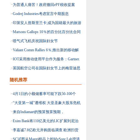
·
为普通人痛苦！政府撤回ePF税收提案
卢比
·
Godrej Industries考虑宣言中期股息
·
印第安人曾斯里兰卡;成为国籍最大的旅游
·
Marsons Gallops 10％的百分比百分比合同
集团
·
喷气式飞机庆祝国际妇女节
·
Valiant Comm Rallies 6％;推出新的移动解
·
IOT采用推动使用平台作为服务：Gartner.
决方案
·
英国航空公司在国际妇女节上的梅雷迪思
贝尔船长
随机推荐
·
4月1日的小额储蓄率可能下跌50-100个
·
“大亚第一城”遭维权 大亚圣象大股东危机
BPS
·
来自Indiamart的预算预算预期，
升级
·
Exim Bank将110亿美元的LIC扩展到尼泊
OneTimeJobs.com和Indiamart
·
李嘉诚7.8亿欧元并购面临调查 欧洲扫货
尔
·
SC试图从Maggi样品上的MySore Lab澄清
再遇阻