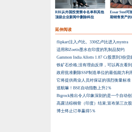
RBI从外国投资禁令名单和其他
Essar Ste
顶级企业新闻中删除科拉
期销售资产的
延伸阅读
flipkart注入卢比。330亿卢比进入myntra
适用和Zoetis墨水在印度的乳制品契约
Gammon India Allotts 1.87 Cr股票到3份
铁矿石价格;没有理由反弹，可以再次看
政府批准删除SSP制造单位的最低能力利
它将提供商业人员对保证的强烈衡量标准 - Ph
巡航嘛！BSE自动指数上升2％
高露洁棕榈骨（印度）结束;宣布第三次
博士终止订单赢得5％