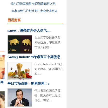
动汽车股票
·
欧特克股票崩盘 你应该逢低买入吗
·
这家顶级芯片制造商注定会带来更多
优势
图说财富
sensex，漂亮冒充令人伤气....
在上周享受最佳的每
周收益后，印度股票
市场开始在...
Godrej Industries考虑宣言中期股息
Godrej Industries Ltd已
知为BSE，该公司已在
201...
塔塔
每日市场战略 - 拖累拖累！s
停止看到你面临的障
碍，因为你可以做点
什么。将它...