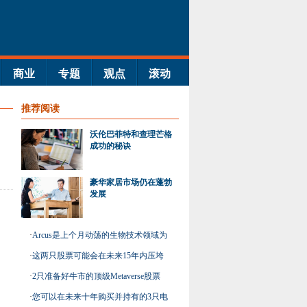
商业
专题
观点
滚动
推荐阅读
沃伦巴菲特和查理芒格
成功的秘诀
豪华家居市场仍在蓬勃
发展
·
Arcus是上个月动荡的生物技术领域为
数不多的赢家之一
·
这两只股票可能会在未来15年内压垮
市场
·
2只准备好牛市的顶级Metaverse股票
·
您可以在未来十年购买并持有的3只电