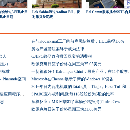
el可能会错过3月截止日
Lok Sabha通过Aadhar Bill，反
Rel Comm股东批准SSTL合
截止日期
对派哭泣犯规
在与Kodaikanal工厂的前雇员结算后，HUL获得1.6％
房地产监管法案终于成为法律
贷款人
GJEPC敦促政府撤回珠宝的消费税
到压力
欧佩克每日篮子价格在周三为35.05美元
用标准
一切都很好！Balrampur Chin
arande空间
Microsoft在Chennai展示了新的Windows 10设备
2016年日内瓦电机展的Tata玩具：Tiago，Hexa Tuff和时尚的紧凑型轿车风筝5
Bigrock推出令人印象深刻的是一个自动创建应用程序类似的网站的强大工具
SPARC宣布权利问题;每116股股份为5股的比率
股息
预算反应：M＆M增加了车辆价格抵消了Infra Cess
欧佩克每日篮子价格星期三为31.65美元