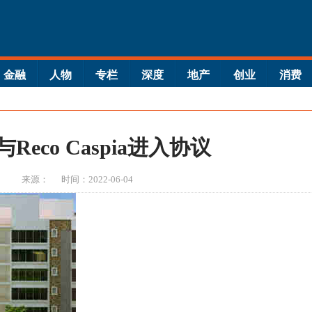
金融
人物
专栏
深度
地产
创业
消费
Reco Caspia进入协议
来源：
时间：2022-06-04