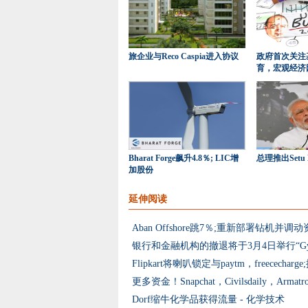
旅企业与Reco Caspia进入协议
政府首次关注
育，宏观经济
Bharat Forge飙升4.8％; LIC增
总理推出Setu 
加股份
延伸阅读
Aban Offshore跳7％;重新部署钻机并调
银行和金融机构的撤退将于3月4日举行“Gyan 
Dorf缩牛化学品获得流量 - 化学技术