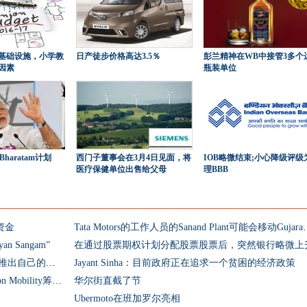
基础设施，小学教
日产徒步价格高达3.5％
彭兰精神在WB中接管3多个
因素
瓶装单位
Bharatam计划
西门子董事会在3月4日见面，将
IOB略微结束;小心降级评级
医疗保健单位出售给父母
理BBB
动资金
Tata Motors的工作人员的S
Sangam”
在通过股票期权计划分配股票股票后，突然银行略微上
Flipkart将喇叭锁定与paytm，freececharge;推出自己的手机钱包
Jayant Sinha：目前政府正在追求一个贫困的经济政策
更多资金！Snapchat，Civilsdaily，Armatron Mobility筹集资金
华尔街直截了节
Ubermoto在班加罗尔亮相