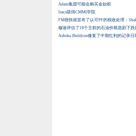
Adani集团可能会购买金始权
Isaca获得CMMI学院
FM很快就宣布了认可PF的税收处理：Shaktika
穆迪评估了18个主权的石油价格急剧下跌
Ashoka Buildcon修复了中期红利的记录日