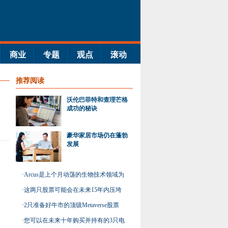
商业
专题
观点
滚动
推荐阅读
沃伦巴菲特和查理芒格
成功的秘诀
豪华家居市场仍在蓬勃
发展
·
Arcus是上个月动荡的生物技术领域为
数不多的赢家之一
·
这两只股票可能会在未来15年内压垮
市场
·
2只准备好牛市的顶级Metaverse股票
·
您可以在未来十年购买并持有的3只电