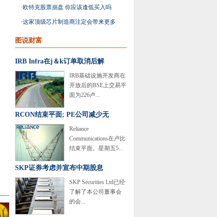
动汽车股票
·
欧特克股票崩盘 你应该逢低买入吗
·
这家顶级芯片制造商注定会带来更多
优势
图说财富
IRB Infra在j＆k订单取消后解
IRB基础设施开发商在
开放后的BSE上交易平
面为226卢...
RCON结束平面; PE公司减少无
Reliance
Communications在卢比
结束平面。星期五5...
SKP证券考虑并宣布中期股息
SKP Securities Ltd已经
了解了本公司董事会
的会...