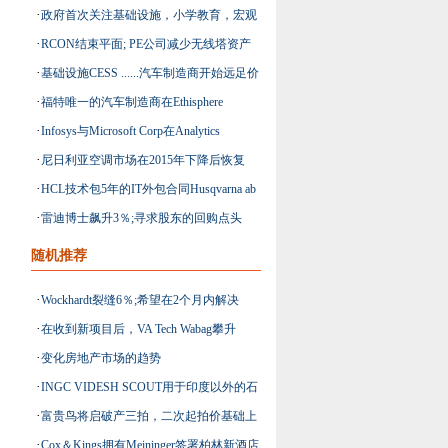
·
政府首次关注基础设施，小学教育，宏观
·
RCON结束平面; PE公司减少无线塔资产
经济因素
·
基础设施CESS ......汽车制造商开始远足价
的价值
·
福特唯一的汽车制造商在Ethisphere
格
·
Infosys与Microsoft Corp在Analytics
Institute的2016年世界上最具道德公司的名
·
尼日利亚空调市场在2015年下降后恢复
Solutions上进行协作
单
·
HCL技术包5年的IT外包合同Husqvarna ab
·
雷迪博士飙升3％;寻求股东的回购点头
随机推荐
·
Wockhardt裂缝6％;希望在2个月内解决
·
在收到新项目后，VA Tech Wabag攀升
FDA问题
·
变化房地产市场的趋势
1.4％
·
INGC VIDESH SCOUT用于印度以外的石
·
富贵鸟将启破产三拍，二次起拍价基础上
油，天然气勘探和生产机会
·
Cox＆Kings拥有Meininger签署柏林新酒店
打八折！此前两次均流拍