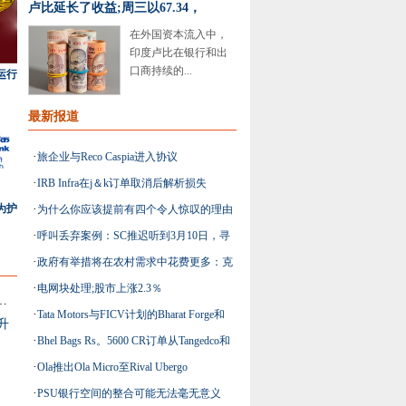
卢比延长了收益;周三以67.34，
在外国资本流入中，
印度卢比在银行和出
口商持续的...
运行
最新报道
·
旅企业与Reco Caspia进入协议
·
IRB Infra在j＆k订单取消后解析损失
为护
·
为什么你应该提前有四个令人惊叹的理由
·
呼叫丢弃案例：SC推迟听到3月10日，寻
·
政府有举措将在农村需求中花费更多：克
求来自TRAI，DOT的回应
·
电网块处理;股市上涨2.3％
兰咖喱，标准普尔
anand Plant可能会移动Gujarat HC
·
Tata Motors与FICV计划的Bharat Forge和
升
·
Bhel Bags Rs。5600 CR订单从Tangedco和
General Dynamics联系在一起
·
Ola推出Ola Micro至Rival Ubergo
其他顶级电力新闻
·
PSU银行空间的整合可能无法毫无意义