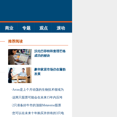
商业
专题
观点
滚动
推荐阅读
沃伦巴菲特和查理芒格
成功的秘诀
豪华家居市场仍在蓬勃
发展
·
Arcus是上个月动荡的生物技术领域为
数不多的赢家之一
·
这两只股票可能会在未来15年内压垮
市场
·
2只准备好牛市的顶级Metaverse股票
·
您可以在未来十年购买并持有的3只电