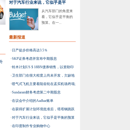
对于汽车行业来说，它似乎是平
从汽车部门的角度来
看，它似乎是平衡的
预算。在一...
最新报道
·
日产徒步价格高达3.5％
·
SKP证券考虑并宣布中期股息
升
·
铃木计划US $ 18BN债券销售，以资助印
·
卫生部门在很大程度上尚未开发，欠缺地
度扩张
·
喷气式飞机主要着陆齿轮在孟买机场坍塌;
区：LAL PATHLABS博士DILIP BIDANI
·
Sundaram财务考虑第二中期股息
库存1％
·
在议会中介绍的Aadhar账单
·
在获得扩展计划环境批准后，塔塔钢跳跃
·
对于汽车行业来说，它似乎是平衡的预算
7.2％
·
在印度制作专业购物中心
- 蒙皮公司