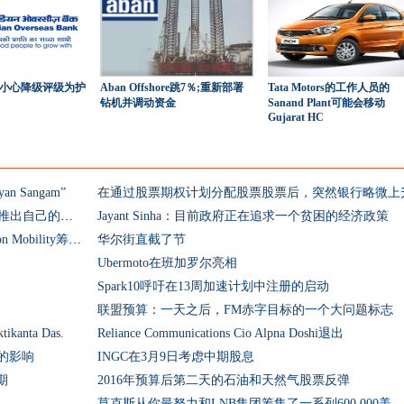
;小心降级评级为护
Aban Offshore跳7％;重新部署
Tata Motors的工作人员的
钻机并调动资金
Sanand Plant可能会移动
Gujarat HC
Sangam”
在通过股票期权计划分配股票股票后，突然银行略微上
Flipkart将喇叭锁定与paytm，freececharge;推出自己的手机钱包
Jayant Sinha：目前政府正在追求一个贫困的经济政策
更多资金！Snapchat，Civilsdaily，Armatron Mobility筹集资金
华尔街直截了节
Ubermoto在班加罗尔亮相
Spark10呼吁在13周加速计划中注册的启动
联盟预算：一天之后，FM赤字目标的一个大问题标志
nta Das.
Reliance Communications Cio Alpna Doshi退出
的影响
INGC在3月9日考虑中期股息
期
2016年预算后第二天的石油和天然气股票反弹
莫克斯从你最努力和LNB集团筹集了一系列600,000美元的基金