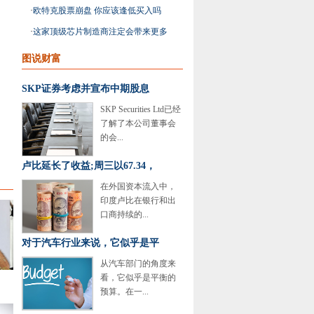
动汽车股票
·
欧特克股票崩盘 你应该逢低买入吗
·
这家顶级芯片制造商注定会带来更多
优势
图说财富
SKP证券考虑并宣布中期股息
SKP Securities Ltd已经
了解了本公司董事会
的会...
卢比延长了收益;周三以67.34，
在外国资本流入中，
印度卢比在银行和出
口商持续的...
对于汽车行业来说，它似乎是平
从汽车部门的角度来
看，它似乎是平衡的
预算。在一...