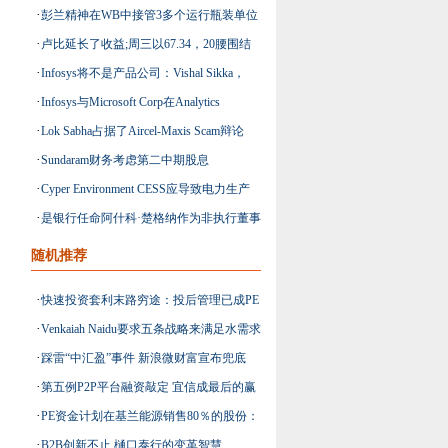
·
彭兰精神在WB中接管3多个运行瓶装单位
·
卢比延长了收益;周三以67.34，20腰围结
·
Infosys将不是产品公司：Vishal Sikka，
束
·
Infosys与Microsoft Corp在Analytics
Infosys
·
Lok Sabha占据了Aircel-Maxis Scam辩论
Solutions上进行协作
·
Sundaram财务考虑第二中期股息
·
Cyper Environment CESS应导致电力生产
·
是银行任命阿什科·楚格纳作为非执行董事
商的投入成本增加 - SAPIET全球市场
随机推荐
·
快速投资套利末路穷途：投后管理已成PE
·
Venkaiah Naidu要求五条战略来满足水需求
基金盈利关键
·
踩雷“中汇盈”事件 新浪微财富宣布兜底
·
第五例P2P平台融资敲定 宜信成最后的赢
·
PE资金计划在基兰能源销售80％的股份：
家
·
B2B创新不止 樋口泰行的变革智慧
举报