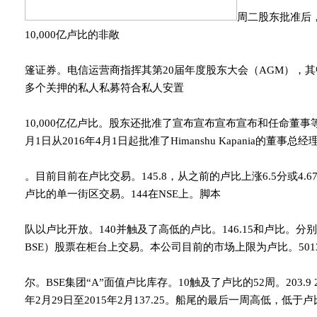
周二股东批准后
10,000亿卢比的非敞
篷证券。电信运营商指挥其第20届年度股东大会（AGM），
多个关押的私人私募符合私人安置
10,000亿亿卢比。股东还批准了宣布宣布宣布宣布和任命董事
月1日从2016年4月1日起批准了Himanshu Kapania的董事总经
。目前目前在卢比交易。145.8，从之前的卢比上涨6.5分或4.67
卢比的单一街区交易。144在NSE上。脚本
队以卢比开放。140并触及了高低的卢比。146.15和卢比。分别为1
BSE）股票在柜台上交易。本公司目前的市场上限为卢比。50139
尔。BSE集团“A”面值卢比库存。10触及了卢比的52周。203.9 2
年2月29日至2015年2月137.25。船尾的最后一周高低，低于卢比。