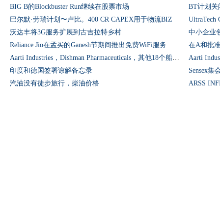
BIG B的Blockbuster Run继续在股票市场
BT计划
巴尔默·劳瑞计划〜卢比。400 CR CAPEX用于物流BIZ
沃达丰将3G服务扩展到古吉拉特乡村
Reliance Jio在孟买的Ganesh节期间推出免费WiFi服务
在A和批
Aarti Industries，Dishman Pharmaceuticals，其他18个船长达到了历史新高
印度和德国签署谅解备忘录
Sense
汽油没有徒步旅行，柴油价格
ARSS I