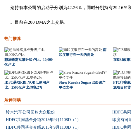
别持有本公司的启动子分别为42.26％，同时分别持有29.16％和
。目前在200 DMA之上交易。
热门推荐
南
印度银行在一天的高处
想法蜂窝批准升级卢比。10,000
在RBI政
亿卢比
IDFC获取RBI NOD以使用卢
Shree Renuka Sugars巴西破产
PTC印度
比。2500亿卢比;增长2％
单位文件
源项目的贷
延伸阅读
铃木汽车公司回购大众股份
HDFC共同
HDFC共同基金介绍2015年9月1108D（1）
印度有可能
HDFC共同基金介绍2015年9月1108D（1）
HDFC共同