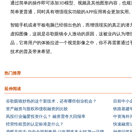
通过简单的操作即可添加3D模型、视频及其他图形内容，也
简单更普通，同时具有增强现实功能的APP应用将会更加实用
智能手机或者平板电脑已经很出色的，而增强现实的真正的潜
虚拟图像，这就是谷歌眼镜令人激动的原因，这被业内认为增
品，它将用户的体验拉进一个视觉影像之中，你不再需要通过手
技术的普及带来希望。
热门推荐
延伸阅读
谷歌眼镜炒热的这个新技术，还有哪些创业机会？
目前中小
资产融资与股权和债权融资的比较
铁路基建
风投行业偏爱投资什么？ 融资需夸大回报率
中资海外
经营性租赁的认定标准是什么？
快速融资
鼎晖吴尚志:自中金脱胎换骨 15年塑造本土PE第一品牌
融资问答