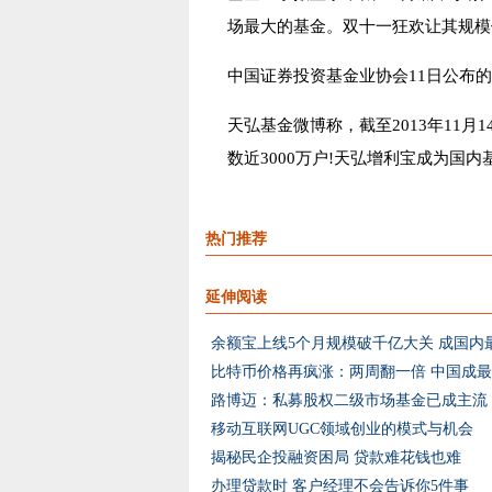
场最大的基金。双十一狂欢让其规模
中国证券投资基金业协会11日公布的数
天弘基金微博称，截至2013年11月1
数近3000万户!天弘增利宝成为国
热门推荐
延伸阅读
余额宝上线5个月规模破千亿大关 成国内
比特币价格再疯涨：两周翻一倍 中国成
路博迈：私募股权二级市场基金已成主流
移动互联网UGC领域创业的模式与机会
揭秘民企投融资困局 贷款难花钱也难
办理贷款时 客户经理不会告诉你5件事