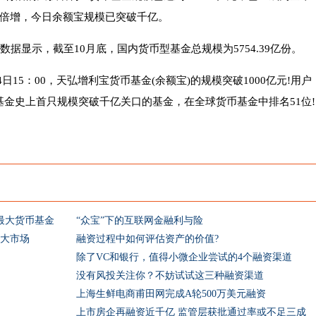
倍增，今日余额宝规模已突破千亿。
据显示，截至10月底，国内货币型基金总规模为5754.39亿份。
4日15：00，天弘增利宝货币基金(余额宝)的规模突破1000亿元!用户
内基金史上首只规模突破千亿关口的基金，在全球货币基金中排名51位!
最大货币基金
“众宝”下的互联网金融利与险
最大市场
融资过程中如何评估资产的价值?
除了VC和银行，值得小微企业尝试的4个融资渠道
没有风投关注你？不妨试试这三种融资渠道
上海生鲜电商甫田网完成A轮500万美元融资
上市房企再融资近千亿 监管层获批通过率或不足三成