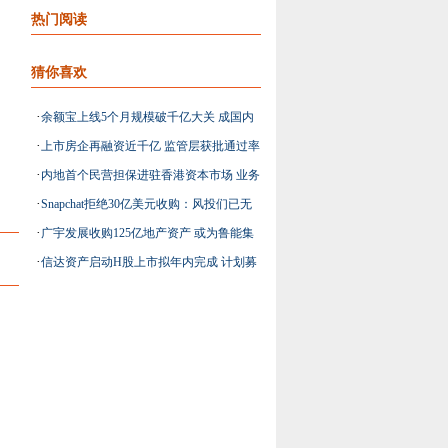
热门阅读
猜你喜欢
·
余额宝上线5个月规模破千亿大关 成国内
·
上市房企再融资近千亿 监管层获批通过率
最大货币基金
·
内地首个民营担保进驻香港资本市场 业务
或不足三成
·
Snapchat拒绝30亿美元收购：风投们已无
单纯成优势
·
广宇发展收购125亿地产资产 或为鲁能集
法读懂年轻人
·
信达资产启动H股上市拟年内完成 计划募
团上市铺路
资30亿