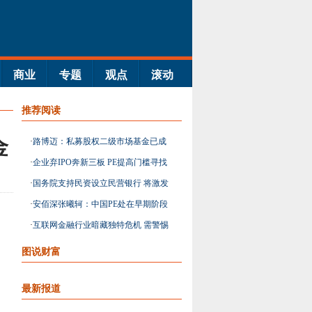
商业
专题
观点
滚动
推荐阅读
金
·
路博迈：私募股权二级市场基金已成
主流
·
企业弃IPO奔新三板 PE提高门槛寻找
投资项目
·
国务院支持民资设立民营银行 将激发
金融机构市场活
·
安佰深张曦轲：中国PE处在早期阶段
业绩表现出色
·
互联网金融行业暗藏独特危机 需警惕
信用违约等风险
图说财富
最新报道