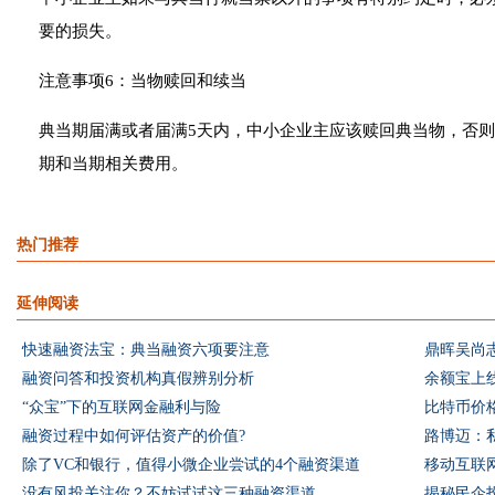
要的损失。
注意事项6：当物赎回和续当
典当期届满或者届满5天内，中小企业主应该赎回典当物，否
期和当期相关费用。
热门推荐
延伸阅读
快速融资法宝：典当融资六项要注意
鼎晖吴尚志
融资问答和投资机构真假辨别分析
余额宝上
“众宝”下的互联网金融利与险
比特币价
融资过程中如何评估资产的价值?
路博迈：
除了VC和银行，值得小微企业尝试的4个融资渠道
移动互联
没有风投关注你？不妨试试这三种融资渠道
揭秘民企