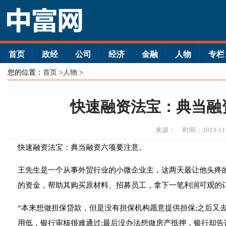
首页
政经
公司
经济
金融
人物
专栏
您的位置：
首页
>
人物
>
快速融资法宝：典当融
来源：
时间：2013-11
快速融资法宝：典当融资六项要注意。
王先生是一个从事外贸行业的小微企业主，这两天最让他头疼的
的资金，帮助其购买原材料、招募员工，拿下一笔利润可观的订
“本来想做担保贷款，但是没有担保机构愿意提供担保;之后又
用低，银行审核很难通过;最后没办法想做房产抵押，银行却告