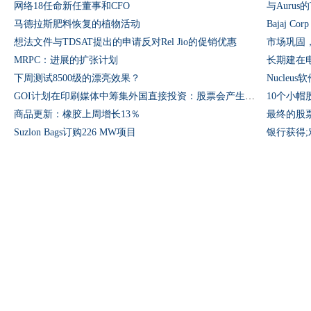
网络18任命新任董事和CFO
马德拉斯肥料恢复的植物活动
Bajaj C
想法文件与TDSAT提出的申请反对Rel Jio的促销优惠
市场巩固，Ni
MRPC：进展的扩张计划
长期建在
下周测试8500级的漂亮效果？
Nucleu
GOI计划在印刷媒体中筹集外国直接投资：股票会产生负面影响
10个小
商品更新：橡胶上周增长13％
最终的股
Suzlon Bags订购226 MW项目
银行获得;