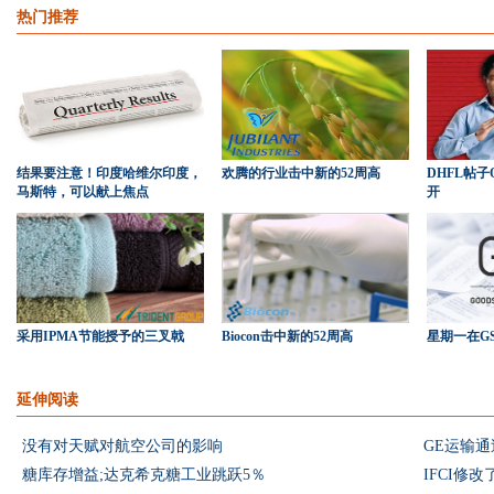
热门推荐
结果要注意！印度哈维尔印度，
欢腾的行业击中新的52周高
DHFL帖
马斯特，可以献上焦点
开
采用IPMA节能授予的三叉戟
Biocon击中新的52周高
星期一在G
延伸阅读
没有对天赋对航空公司的影响
GE运输通
糖库存增益;达克希克糖工业跳跃5％
IFCI修