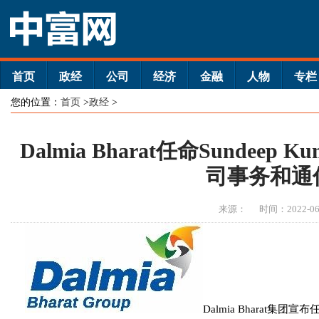
首页
政经
公司
经济
金融
人物
专栏
您的位置：
首页
>
政经
>
Dalmia Bharat任命Sundee
司事务和通
来源：
时间：2022-06
Dalmia Bharat集团