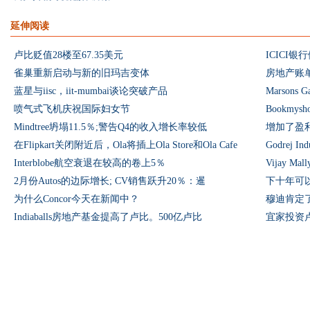
延伸阅读
卢比贬值28楼至67.35美元
ICICI银
雀巢重新启动与新的旧玛吉变体
蓝星与iisc，iit-mumbai谈论突破产品
Marsons
喷气式飞机庆祝国际妇女节
Bookm
Mindtree坍塌11.5％;警告Q4的收入增长率较低
增加了盈
在Flipkart关闭附近后，Ola将插上Ola Store和Ola Cafe
Godrej 
Interblobe航空衰退在较高的卷上5％
Vijay M
2月份Autos的边际增长; CV销售跃升20％：暹
下十年可以见证
为什么Concor今天在新闻中？
穆迪肯定了
Indiaballs房地产基金提高了卢比。500亿卢比
宜家投资卢