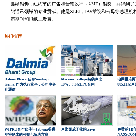
戛纳银狮，纽约节的广告和营销效率（AME）银奖，并得到了
销通讯领域的专业贡献。他是XLRI，IAS学院和云母等总理
审期刊和报纸上发表。
热门推荐
Dalmia Bharat任命Sundeep
Marsons Gallops装袋卢比
电网批准两
Kumar作为执行董事，公司事务
10％。7.8亿EPC合同
885.11亿
和通信
WIPRO合作伙伴与Tableau提供
卢比完成了收购Gavis
免费的TB
即将到来的可视化解决方案
NASSC