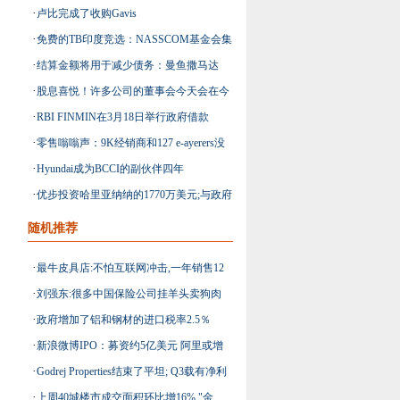
·
卢比完成了收购Gavis
兰
·
免费的TB印度竞选：NASSCOM基金会集
·
结算金额将用于减少债务：曼鱼撒马达
会公司投球
·
股息喜悦！许多公司的董事会今天会在今
·
RBI FINMIN在3月18日举行政府借款
天讨论股息
·
零售嗡嗡声：9K经销商和127 e-ayerers没
·
Hyundai成为BCCI的副伙伴四年
有注册增值税和更多
·
优步投资哈里亚纳纳的1770万美元;与政府
签署谅解备忘录
随机推荐
·
最牛皮具店:不怕互联网冲击,一年销售12
·
刘强东:很多中国保险公司挂羊头卖狗肉
亿！
·
政府增加了铝和钢材的进口税率2.5％
必须回归保险
·
新浪微博IPO：募资约5亿美元 阿里或增
·
Godrej Properties结束了平坦; Q3载有净利
持至30%
·
上周40城楼市成交面积环比增16% "金
润52卢比