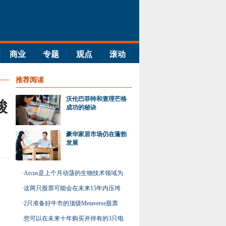
商业
专题
观点
滚动
推荐阅读
沃伦巴菲特和查理芒格
酸
成功的秘诀
豪华家居市场仍在蓬勃
发展
·
Arcus是上个月动荡的生物技术领域为
数不多的赢家之一
·
这两只股票可能会在未来15年内压垮
市场
·
2只准备好牛市的顶级Metaverse股票
·
您可以在未来十年购买并持有的3只电