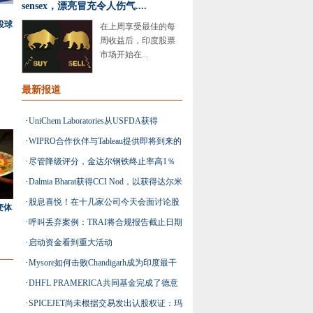
sensex，漂亮冒充令人伤气....
投球
在上周享受最佳的每
周收益后，印度股票
市场开始在...
最新报道
·
UniChem Laboratories从USFDA获得
·
WIPRO合作伙伴与Tableau提供即将到来的
Quetiapine富马酸屑片的批准
·
尽管降级评分，金达尔钢铁终止率高1％
可视化解决方案
·
Dalmia Bharat获得CCI Nod，以获得达尔米
·
股息喜悦！在十几家公司今天会面讨论股
亚水泥的15％股权
变体
·
呼叫丢弃案例：TRAI将合规报告截止日期
息
·
启动资金看到重大活动
为3月14日
·
Mysore如何击败Chandigarh成为印度最干
·
DHFL PRAMERICA共同基金完成了德意
净的城市
·
SPICEJET尚未根据交易发出认股权证：玛
志银行资产管理业务的收购