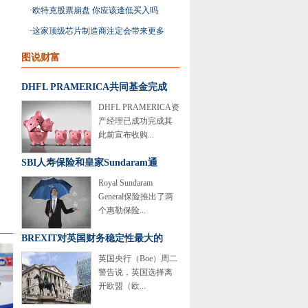
动汽车股票
·
欧特克股票崩盘 你应该逢低买入吗
·
这家顶级芯片制造商注定会带来更多
优势
图说财富
DHFL PRAMERICA共同基金完成
DHFL PRAMERICA资
产经理已成功完成其
此前宣布收购...
SBI人寿保险和皇家Sundaram通
Royal Sundaram
General保险推出了两
个惠勒保险...
BREXIT对英国财务稳定性最大的
英国央行（Boe）周二
警告说，英国选择离
开欧盟（欧...