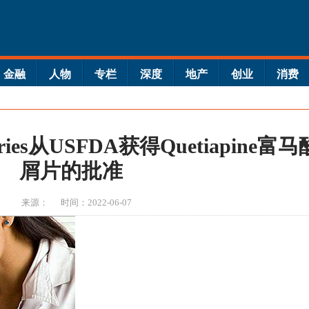
金融
人物
专栏
深度
地产
创业
消费
tories从USFDA获得Quetiapine富马
屑片的批准
来源：
时间：2022-06-07