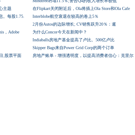
群
Mindtree坍塌11.5％;警告Q4的收入增长率较低
心主题
在Flipkart关闭附近后，Ola将插上Ola Store和Ola Cafe
息。每股1.75.
Interblobe航空衰退在较高的卷上5％
2月份Autos的边际增长; CV销售跃升20％：暹
s，Adobe
为什么Concor今天在新闻中？
Indiaballs房地产基金提高了卢比。500亿卢比
Skipper Bags来自Power Grid Corp的两个订单
宅项目;股票平面
房地产账单 - 增强透明度，以提高消费者信心：克里尔