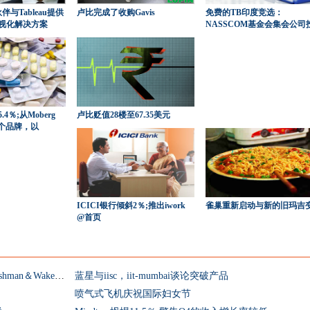
伴与Tableau提供
卢比完成了收购Gavis
免费的TB印度竞选：
视化解决方案
NASSCOM基金会集会公司
4％;从Moberg
卢比贬值28楼至67.35美元
3个品牌，以
ICICI银行倾斜2％;推出iwork
雀巢重新启动与新的旧玛吉
@首页
房地产账单的许可是一个重要的决定：Cushman＆Wakefield.
蓝星与iisc，iit-mumbai谈论突破产品
喷气式飞机庆祝国际妇女节