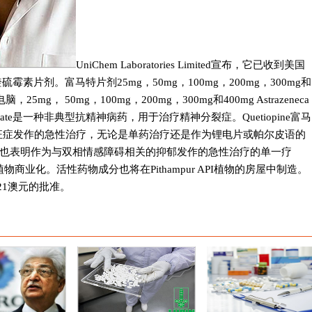
UniChem Laboratories Limited宣布，它已收到美国
霉素片剂。富马特片剂25mg，50mg，100mg，200mg，300mg和
，25mg， 50mg，100mg，200mg，300mg和400mg Astrazeneca
apine umarate是一种非典型抗精神病药，用于治疗精神分裂症。Quetiopine富马
狂症发作的急性治疗，无论是单药治疗还是作为锂电片或帕尔皮语的
也表明作为与双相情感障碍相关的抑郁发作的急性治疗的单一疗
植物商业化。活性药物成分也将在Pithampur API植物的房屋中制造。
d现在有21澳元的批准。