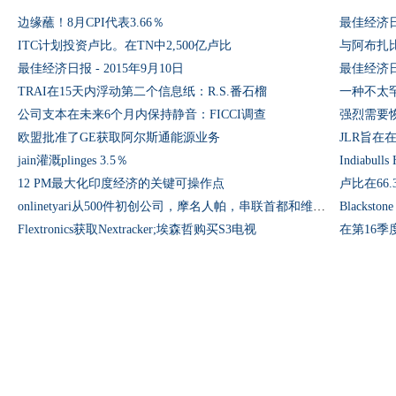
边缘蘸！8月CPI代表3.66％
最佳经济日报
ITC计划投资卢比。在TN中2,500亿卢比
与阿布扎
最佳经济日报 - 2015年9月10日
最佳经济日报
TRAI在15天内浮动第二个信息纸：R.S.番石榴
一种不太
公司支本在未来6个月内保持静音：FICCI调查
强烈需要恢
欧盟批准了GE获取阿尔斯通能源业务
JLR旨
jain灌溉plinges 3.5％
Indiabul
12 PM最大化印度经济的关键可操作点
卢比在66
onlinetyari从500件初创公司，摩名人帕，串联首都和维克拉姆查克拉提高了资金
Blackston
Flextronics获取Nextracker;埃森哲购买S3电视
在第16季