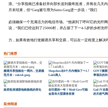
浪。“分享指南已准备好并向部长送到最终批准，并将在几天
月末结束，但“Garg被引用为Sains.Garg进一步说：”我们
必须确保一个充满活力的电信市场。“他谈到了呼叫它的光纤
说，“我们已经达到了25000村，并占据了下一4-5岁的乡村光
力，如果有效地行使频谱共享和交易，可以在一定程度上解决
热门推荐
频谱共享指南在一周内，交易规
Shopclues在8个月内增加了〜1.7
GOVT摘
范月末：rakesh garg.
Lakh商人
率项目的补
政府批准浦那地铁路线的变化
在印度的一年！Modi Govt可能
Gail JV在
会宣布大型票务投资
的天然气网
延伸阅读