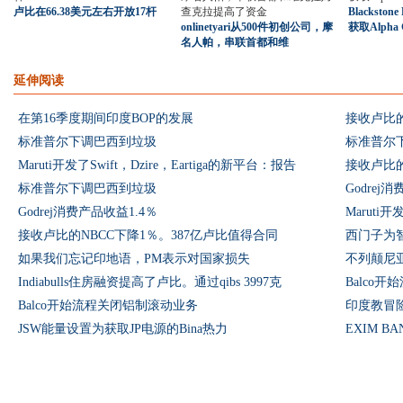
卢比在66.38美元左右开放17杆
Blackstone
onlinetyari从500件初创公司，摩
获取Alpha 
名人帕，串联首都和维
延伸阅读
在第16季度期间印度BOP的发展
接收卢比的
标准普尔下调巴西到垃圾
标准普尔
Maruti开发了Swift，Dzire，Eartiga的新平台：报告
接收卢比的
标准普尔下调巴西到垃圾
Godrej
Godrej消费产品收益1.4％
Maruti开
接收卢比的NBCC下降1％。387亿卢比值得合同
西门子为
如果我们忘记印地语，PM表示对国家损失
不列颠尼亚
Indiabulls住房融资提高了卢比。通过qibs 3997克
Balco
Balco开始流程关闭铝制滚动业务
印度教冒险
JSW能量设置为获取JP电源的Bina热力
EXIM 