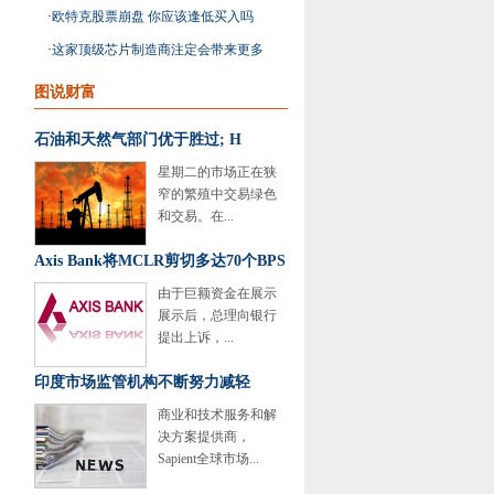
动汽车股票
·
欧特克股票崩盘 你应该逢低买入吗
·
这家顶级芯片制造商注定会带来更多
优势
图说财富
石油和天然气部门优于胜过; H
星期二的市场正在狭
窄的繁殖中交易绿色
和交易。在...
Axis Bank将MCLR剪切多达70个BPS
由于巨额资金在展示
展示后，总理向银行
提出上诉，...
印度市场监管机构不断努力减轻
商业和技术服务和解
决方案提供商，
Sapient全球市场...