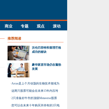
商业
专题
观点
滚动
推荐阅读
沃伦巴菲特和查理芒格
成功的秘诀
豪华家居市场仍在蓬勃
发展
·
Arcus是上个月动荡的生物技术领域为
数不多的赢家之一
·
这两只股票可能会在未来15年内压垮
市场
·
2只准备好牛市的顶级Metaverse股票
·
您可以在未来十年购买并持有的3只电