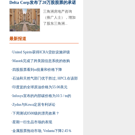
Delta Corp发布了20万股股票的承诺
三角洲房地产咨询
（推广人士），增加
了股东三角洲...
最新报道
·
United Spirits获得ICRA贷款设施评级
·
Mastek完成了跨美国信息系统的收购
·
四股股票看到oi批量和价格下降
·
石油和天然气部门优于胜过; HPCL在该部
·
印度篮的全球原油价格为55.06美元
门的顶级纳税人
·
Infosys宣布的内部碳价格为10.5 / tn的
·
Zydus与Kowa定居专利诉讼
CO2E
·
下周测试8500级的漂亮效果？
·
星期一衍生品市场的表现
·
金属股票拖动市场; Vedanta下降2.45％