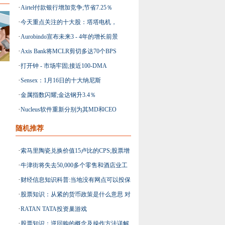
·
Airtel付款银行增加竞争;节省7.25％
·
今天重点关注的十大股：塔塔电机，
·
Aurobindo宣布未来3 - 4年的增长前景
Suzlon Energy，Shiva水泥
·
Axis Bank将MCLR剪切多达70个BPS
·
打开钟 - 市场牢固;接近100-DMA
·
Sensex：1月16日的十大纳尼斯
·
金属指数闪耀;金达钢升3.4％
·
Nucleus软件重新分别为其MD和CEO
随机推荐
·
索马里陶瓷兑换价值15卢比的CPS;股票增
·
牛津街将失去50,000多个零售和酒店业工
长2.5％
·
财经信息知识科普:当地没有网点可以投保
作
·
股票知识：从紧的货币政策是什么意思 对
倍吉星重疾险吗
·
RATAN TATA投资巢游戏
股市有什么影响
·
股票知识：逆回购的概念及操作方法详解