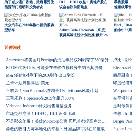
为了减少进口依赖，政府需要使
DLF，HDIL收益！房地产股在
零售股票，
能源部门透明和投资者友
议会会议前面焦点
他顶级零售
大众汽车在2016年推出新的紧凑
Bhel，Ut
型轿车
Aditya Birla Chemicals（印度）
舶命中52
获得高等法院计划批准;飙升3％
延伸阅读
Astazeneca将美国对Perrigo的汽油毒品权利剥夺了380毫升
RCOM跳跃4.5％;可能会在依赖依赖税务中销售其股份
Electros
M＆M谨慎对剩下的2016财年出口增长
商品融资！
兰卡计划筹集高达1美元
印度经济继续
不够风！Sun Pharma比赛增长4％; Jettisons风能计划
Welspun 
三重乐趣！Spicejet在2015年飙升300％
Videocon Industries计划出售电信业务
市场突然崩溃！HDFC，HUL＆Ril Fall
依赖inf
不是那么笨蛋！英雄Motocorp公寓;贝恩首都提高卢比。760 CR出口
Berger P
勇敢的吸引力与本地化的幸福：外国品牌可以在印度取得成功吗？
Jaguar