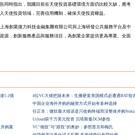
告同時指出，我國目前在天使投資基礎環境方面仍比較欠缺，應考
入天使投資領域，完善信用機制，確保天使投資權益。
—上海創業接力科技金融集團有限公司與上海研發公共服務平台及中
資源，創新服務產品與服務項目，為創業企業提供更為專業、全面
5.2億
4位VC大佬把脉未来：生搬硬套美国模式必遭遇BAT狙
中国企业海外并购的融资方式开始有多种选择
任正非：微软最大错误是只收购终端而没整体并购Noki
Ucloud获千万美元投资 贝塔斯曼DCM参投
股并购案
VC“领投”与“跟投”的奥妙：参照普京和梅氏
信贷资产证券化试点扩围 多家城商行有望分羹