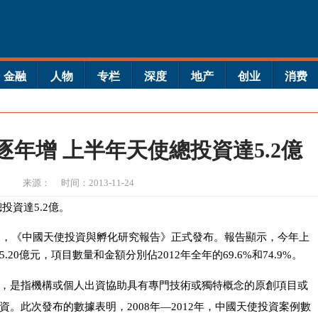
金融
人物
专栏
深度
地产
创业
消费
年增 上半年天使總投資達5.2億
来源：
时间：2013-11-24
投資達5.2億。
動中，《中國天使投資與孵化研究報告》正式發布。報告顯示，今年上
0億元，項目數量和金額分別佔2012年全年的69.6%和74.9%。
，是指機構或個人出資協助具有專門技術或獨特概念的原創項目或
。此次發布的數據表明，2008年—2012年，中國天使投資案例數