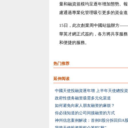
量和融資規模均呈逐年增加態勢。報
慮通過專業化管理吸引更多的資金進
15日，此次創業周中國站協辦方—
華英才網正式簽約，各方將共享服務
和便捷的服務。
热门推荐
延伸阅读
中國天使投融資逐年增 上半年天使總投資達
政府性债务融资亟需多元化渠道
如何避免向家人朋友融资的麻烦？
你必须知道的公司间接融资的方式
神州信息案例解读：首例H股分拆回归A
我替天使投资股权众筹犯“愁”