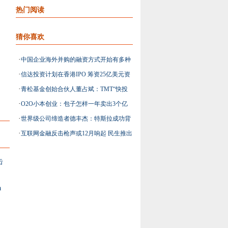
热门阅读
猜你喜欢
·
中国企业海外并购的融资方式开始有多种
·
信达投资计划在香港IPO 筹资25亿美元资
选择
·
青松基金创始合伙人董占斌：TMT“快投
金
·
O2O小本创业：包子怎样一年卖出3个亿
天使”
·
世界级公司缔造者德丰杰：特斯拉成功背
·
互联网金融反击枪声或12月响起 民生推出
后的资本推手
电子银行卡
击
a