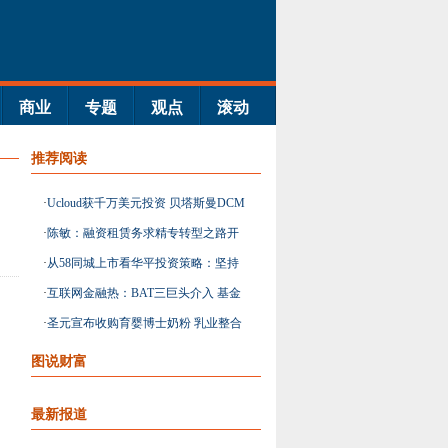
商业
专题
观点
滚动
推荐阅读
·
Ucloud获千万美元投资 贝塔斯曼DCM
参投
·
陈敏：融资租赁务求精专转型之路开
启在即
·
从58同城上市看华平投资策略：坚持
市场投入不手软
·
互联网金融热：BAT三巨头介入 基金
公司急转型
·
圣元宣布收购育婴博士奶粉 乳业整合
大幕或开启
图说财富
最新报道