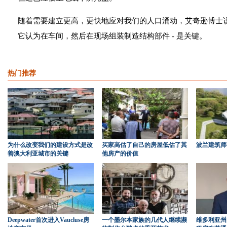
随着需要建立更高，更快地应对我们的人口涌动，艾奇逊博士说
它认为在车间，然后在现场组装制造结构部件 - 是关键。
热门推荐
为什么改变我们的建设方式是改
买家高估了自己的房屋低估了其
波兰建筑师
善澳大利亚城市的关键
他房产的价值
Deepwater首次进入Vaucluse房
一个墨尔本家族的几代人继续濒
维多利亚州