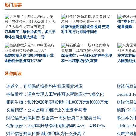
热门推荐
快"撑不住
科华恒盛高溢价现金收购 交易
销量骤降
订单爆了！增长10多倍，多只半
对手竟与公司骨干同名
导体公司业绩大爆发！亏
佰鹄数据入选“2019中国银行业
炼石航空：一场13亿的神奇套现
东方园林回
金融科技服务商TOP30”
和一出精彩绝伦的双簧
入国资战投
延伸阅读
道道全：套期保值操作均有相应现货对应
财经信息知
科技推荐：调查发现人工智能可以帮助应对气候变化
Leonar
和邦生物：预计2020年实现净利润1000万元到6000万元
财经信息
长盈精密：公司是电子烟行业的重要参与者
预购 G6 即
财经信息知识科普:基金第一天买进第二天能卖出吗
墨尔本的
劲拓股份：2020年归母净利润预增409.46%—498.06%
Ulefon
财经信息知识科普:融e借利率为什么变高了
双层挡风