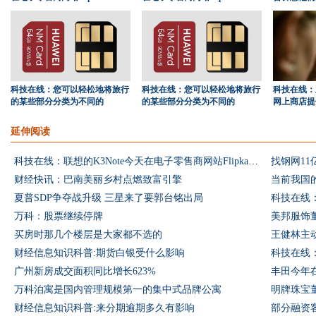
科技在线：您可以轻松地将旅行
科技在线：您可以轻松地将旅行
科技在线：
的某些部分分类为不同的
的某些部分分类为不同的
网上商店提
延伸阅读
科技在线：联想的K3Note今天在电子零售商网站Flipkart上开始发售
找钢网1
财经快讯：巴南美丽乡村点燃致富引擎
当前我国
夏普SDP争夺战升级 三星来了要郭台铭出局
万科：股票继续停牌
美邦服饰
买房时那几个楼层是大家都不选的
王健林主
财经信息知识科普:期货白银受什么影响
广州新房成交面积同比增长623%
丰田今年在
万科泊寓是国内管理规模第一的集中式品牌公寓
明牌珠宝
财经信息知识科普:来分期逾期多久有影响
部分融资