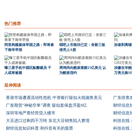
热门推荐
阿里构建媒体帝国之路：即将拿
唱吧上市路径已定：舍新三板
加速剥离辅
下南华早报
借壳上A股
曝三星手机中国区酝酿裁员 千
周鸿祎向酷派索赔15亿美元 认
涉嫌在华贿赂
人或将被裁
为酷派违约
万美元换S
延伸阅读
香港市场遭遇流动性危机 中资银行疑似火线抛售美元
广东排查发
广发期货“神秘空单”调查 疑似套保盘浮盈8亿
财经信息
深圳等地严查经营贷入楼市
财经信息知
大豆进口过剩四千万吨 东北大豆销售陷入窘境
财经信息知识科普:和抖音有关的股票