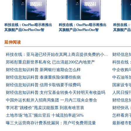
科技在线：OnePlus暗示将推出
科技在线：OnePlus暗示将推出
科技在线：O
其旗舰产品OnePlusOne智
其旗舰产品OnePlusOne智
其旗舰产品On
延伸阅读
科技在线：亚马逊已经开始在其网上商店提供免费的小件商品免费送货服务
财经信息
郑裕彤重启新世界私有化 已出清超200亿内地资产
财经信息知识科普:新网银行逾期会怎么样
中企收购
财经信息知识科普:泰康重疾险保哪些疾病
中石油等
财经信息知识科普:信用卡取钱要手续费吗
国家设专
财经信息知识科普:支付宝基金转换今天转明天有收益吗
人民日报
中国外运长航并入招商局集团 一月内三现央企整合
财经信息
李河君“跳楼价”甩卖汉能股票 到底有啥苦衷
财经快讯
土地市场“地王”频出背后 十城流拍率超50%
怎样看房
曝三大运营商存计费系统漏洞：用户可免费用流量
最新楼市