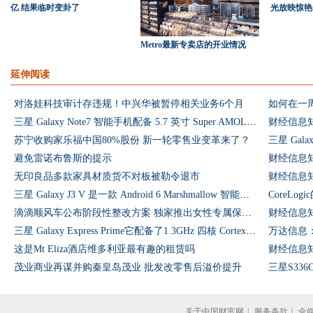
亿 结果临时变卦了
光放映惊艳Ci
Metro最新专卖店的开业情况
延伸阅读
对洛娃科技审计存违规！中兴华被暂停相关业务6个月
如何在一
三星 Galaxy Note7 智能手机配备 5.7 英寸 Super AMOLED 显示屏
财经信息
苏宁收购家乐福中国80%股份 新一轮零售业变革来了？
三星 Gal
避免雷诺布鲁斯的提示
财经信息
无印良品多款家具材质货不对板被勒令退市
财经信息
三星 Galaxy J3 V 是一款 Android 6 Marshmallow 智能手机
CoreLo
滴滴顺风车公布阶段性整改方案 独家推出女性专属保护计划
财经信息
三星 Galaxy Express Prime它配备了1.3GHz 四核 Cortex-A7 处理器
这是Mt Eliza酒店维多利亚最有趣的租赁吗
财经信息
茂业商业再谋并购秦皇岛茂业 批发改零售后溢价提升
三星S33
关于中国财富网
|
服务条款
|
全