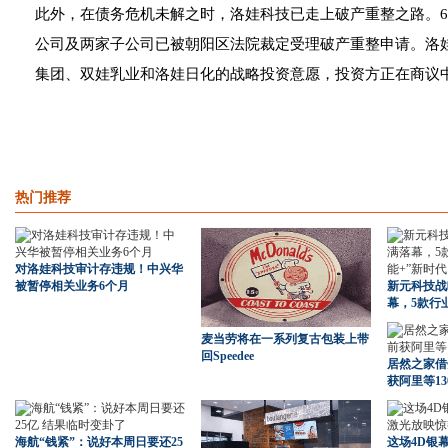
此外，在债务危机未解之时，洛娃科技已走上破产重整之路。
公司及两家子公司已被朝阳区法院裁定受理破产重整申请。洛
集团、双娃乳业和洛娃日化的战略投资意愿，投资方正在商议
热门推荐
对洛娃科技审计存违规！中兴华
被暂停相关业务6个月
新元科技战
幕，5款行
麦当劳将在一系列复古包装上带
回Speedee
居然之家借
获阿里等1
海航“钱紧”：说好本周日要还25
这场4D银幕