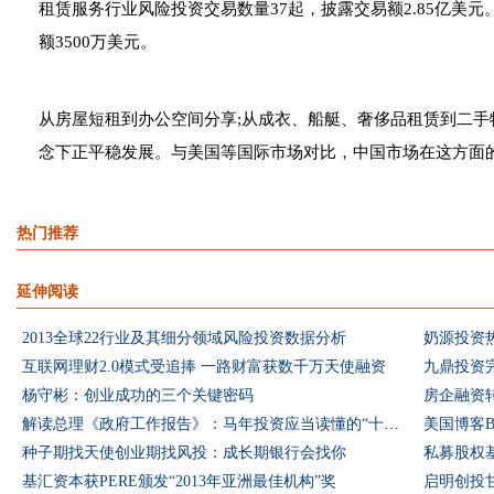
租赁服务行业风险投资交易数量37起，披露交易额2.85亿美
额3500万美元。
从房屋短租到办公空间分享;从成衣、船艇、奢侈品租赁到二手
念下正平稳发展。与美国等国际市场对比，中国市场在这方面
热门推荐
延伸阅读
2013全球22行业及其细分领域风险投资数据分析
奶源投资
互联网理财2.0模式受追捧 一路财富获数千万天使融资
九鼎投资
杨守彬：创业成功的三个关键密码
房企融资
解读总理《政府工作报告》：马年投资应当读懂的“十二条”
美国博客B
种子期找天使创业期找风投：成长期银行会找你
私募股权
基汇资本获PERE颁发“2013年亚洲最佳机构”奖
启明创投甘