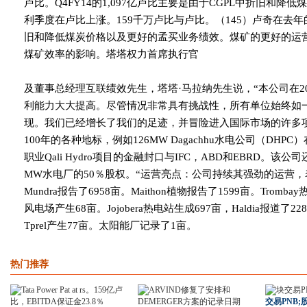
卢比。Q4FY14的1,097亿卢比主要是由于CGPL中折旧和
利季度在卢比上涨。159千万卢比与卢比。（145）卢奇在去年
旧和降低煤炭价格以及更好的孟买业务绩效。煤矿的更好的运
煤矿效率的影响。塔塔权力首席执行官
及董事总经理互联绩效先生，塔塔·马拉纳先生说，“本公司在2014
利能力大大提高。尽管情况非常具有挑战性，所有单位始终如
现。我们已经增长了我们的足迹，并冒险进入国际市场的许多
100年的各种地标，例如126MW Dagachhu水电公司（DHPC
职业Qali Hydro项目的金融封口与IFC，ABD和EBRD。该公司还正
MW水电厂的50％股权。“运营亮点：公司持续其强劲的运营，
Mundra报告了6958亩。Maithon植物报告了1599亩。Trom
风电场产生68亩。Jojobera热电站生成697亩，Haldia报道
Tprel产生77亩。太阳能厂记录了1亩。
热门推荐
交易PNB;