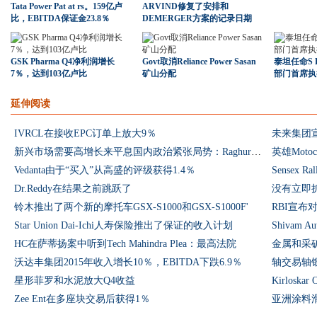
Tata Power Pat at rs。159亿卢
ARVIND修复了安排和
比，EBITDA保证金23.8％
DEMERGER方案的记录日期
GSK Pharma Q4净利润增长
Govt取消Reliance Power Sasan
泰坦任命S R
7％，达到103亿卢比
矿山分配
部门首席执
延伸阅读
IVRCL在接收EPC订单上放大9％
未来集团宣
新兴市场需要高增长来平息国内政治紧张局势：Raghuram Rajan.
英雄Moto
Vedanta由于“买入”从高盛的评级获得1.4％
Sensex 
Dr.Reddy在结果之前跳跃了
没有立即扩张
铃木推出了两个新的摩托车GSX-S1000和GSX-S1000F'
RBI宣布对
Star Union Dai-Ichi人寿保险推出了保证的收入计划
Shivam 
HC在萨蒂扬案中听到Tech Mahindra Plea：最高法院
金属和采矿
沃达丰集团2015年收入增长10％，EBITDA下跌6.9％
轴交易轴银
星形菲罗和水泥放大Q4收益
Kirlosk
Zee Ent在多座块交易后获得1％
亚洲涂料滑