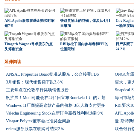
APL Apollo股票在基金购买时缩
铁路货物上的谷物，煤炭从4月1
Guv Ragh
短7％
日增加
一轮速度吗
Titagarh Wagons寻求股东的点
RBI放松了国内参与者和FPI的
日产实现了
头筹集资金
位置限制
24.2％
延伸阅读
ANSAL Properties Board批准从股东，公众接受FDS
ONGC
3月销售：现代销售额下跌3.8％
主要焦点在伦敦举行奖项销售股份
Snapdea
帆扩展！Modi可能会在4月1日宣布Rourkela工厂的计划
每日市场
Windows 11厂商提高这款产品的价格 3亿人将支付更多
RBI要求
Valecha Engineering Stock在新订单赢得胜利时达到9％
APL Ap
Visagar Polytex董事会批准奖金问题
曼·斯特
eclerx服务股票在收购时结束2％
联合银行旗