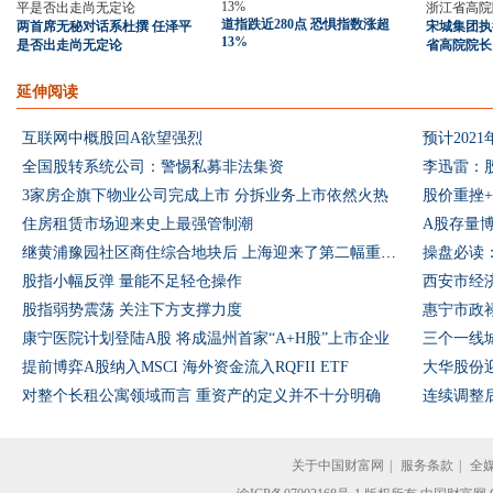
道指跌近280点 恐惧指数涨超
两首席无秘对话系杜撰 任泽平
宋城集团执
13%
是否出走尚无定论
省高院院长
延伸阅读
互联网中概股回A欲望强烈
预计202
全国股转系统公司：警惕私募非法集资
李迅雷：
3家房企旗下物业公司完成上市 分拆业务上市依然火热
股价重挫
住房租赁市场迎来史上最强管制潮
A股存量
继黄浦豫园社区商住综合地块后 上海迎来了第二幅重磅级百亿地块
操盘必读
股指小幅反弹 量能不足轻仓操作
西安市经
股指弱势震荡 关注下方支撑力度
康宁医院计划登陆A股 将成温州首家“A+H股”上市企业
提前博弈A股纳入MSCI 海外资金流入RQFII ETF
大华股份
对整个长租公寓领域而言 重资产的定义并不十分明确
连续调整后
关于中国财富网
|
服务条款
|
全