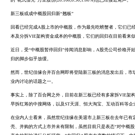
的“花式借壳”万里股份(28.160,0.30,1.08%)也已经接近尾声。
新三板或成中概股回归新“翘板”
回看已经完成A股上市的中概股，作为最先吃螃蟹者，它们已
本及分拆VIE架构资金成本的中概股，它们的回归在目前看来
近日，受“中概股暂停回归”传闻消息影响，A股壳公司价格开
归的脚步似乎放缓。
然而，世纪佳缘合并百合网即将登陆新三板的消息发出后，市
业内讨论的话题之一。
事实上，除了百合网之外，目前在新三板已经有多家拆VIE架
早拆红筹的中搜网络，以及ST天涯、恒大淘宝、互动百科等企
在业内人士看来，虽然世纪佳缘在美退市上新三板在去年已有
壳、并购的方式上市并未有限制，虽然目前只是表态“对中概股