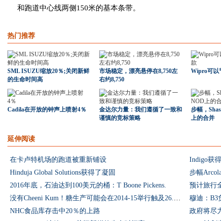
和跑道中心线两侧150米的基本条带。
热门推荐
SML ISUZU缩放20％;关闭新鲜
市场稳定，漂亮悬停在8,750左
Wipro
的生命时间高
右约8,750
Cadila在开放的钟声上喷射4％
金达尔力量：我们遵循了一致和
步幅，Shas
谨慎的竞标策略
上的合并
延伸阅读
在卡卢特机场的跑道被重新铺设
Indig
Hinduja Global Solutions获得了凝固
步幅Arco
2016年底，石油达到100美元的桶：T Boone Pickens.
预计旅行
没有Cheeni Kum！糖生产可能会在2014-15举行触及26.5吨
NHC食品库存击中20％的上路
政府将尽力