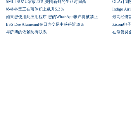
SML ISUZU缩放20％;关闭新鲜的生命时间高
OLA计划
格林林童工在薄体积上飙升5.3％
Indigo A
如果您使用此应用程序 您的WhatsApp帐户将被禁止
最高经济新闻
ESS Dee Alumemul在日内交易中获得近19％
Zicom电
与萨博的依赖防御联系
在修复奖