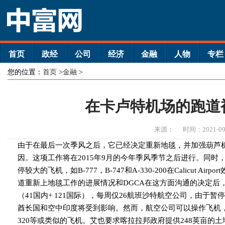
首页
政经
公司
经济
金融
人物
专栏
您的位置：
首页
>
金融
>
在卡卢特机场的跑道
来源：
时间：2021-09
由于在最后一次季风之后，它已经决定重新地毯，并加强葫芦
因。这项工作将在2015年9月的今年季风季节之后进行。同时
停较大的飞机，如B-777，B-747和A-330-200在Calicut Ai
道重新上地毯工作的进展情况和DGCA在这方面沟通的决定后，
（41国内+ 121国际），每周仅26航班沙特航空公司，由于暂停在Ca
酋长国和空中印度将受到影响。然而，航空公司可以操作飞机，如B-757
320等或类似的飞机。艾也要求喀拉拉邦政府提供248英亩的