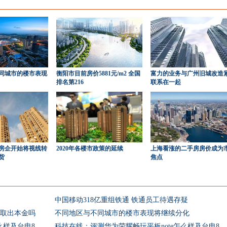
同城市的楼市表现
衡阳市目前房价5881元/m2 全国
富力的业务与广州旧城改造
排名第216
联系在一起
房企开始将视线转
2020年各楼市政策的延续
上海看涨的二手房房价成为
货
焦点
中国移动318亿重组铁通 铁通员工待遇存疑
能取出本金吗
不同地区与不同城市的楼市表现将继续分化
科技在线：评测华为荣耀畅玩平板note怎么样及台电8英寸X80HD平板多少钱
科技在线：评测华为荣耀畅玩平板note怎么样及台电8英寸X80HD平板多少钱