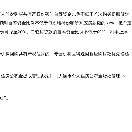
房人首次购买共有产权份额时自筹资金比例不低于首次购买份额所对
份额时自筹资金比例不低于每次增持份额所对应房款额的30%，但总建
例可降至20%。二套房贷款的自筹资金比例不低于60%，利率上浮
营机构回购共有产权住房的，专营机构应将退回相应购房款优先偿还
市住房公积金提取管理办法》《大连市个人住房公积金贷款管理办
施行。