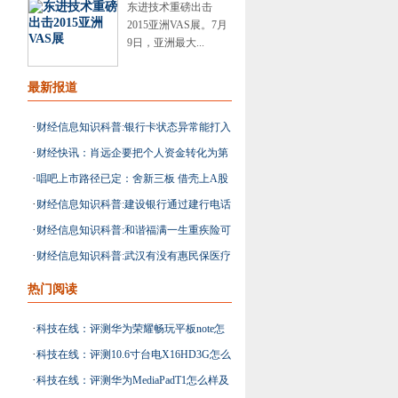
东进技术重磅出击
2015亚洲VAS展。7月
9日，亚洲最大...
最新报道
·
财经信息知识科普:银行卡状态异常能打入
·
财经快讯：肖远企要把个人资金转化为第
钱吗
·
唱吧上市路径已定：舍新三板 借壳上A股
三支柱养老产品
·
财经信息知识科普:建设银行通过建行电话
·
财经信息知识科普:和谐福满一生重疾险可
银行可以办理哪些业务
·
财经信息知识科普:武汉有没有惠民保医疗
选责任有哪些
险
热门阅读
·
科技在线：评测华为荣耀畅玩平板note怎
·
科技在线：评测10.6寸台电X16HD3G怎么
么样及台电8英寸X80HD平板多少钱
·
科技在线：评测华为MediaPadT1怎么样及
样及10.1寸乐凡S10平板多少钱