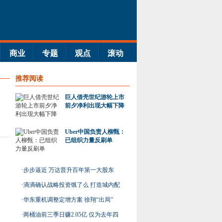
商业
专题
观点
滚动
推荐阅读
巨人借壳世纪游轮上市
前夕净利出现大幅下降
Uber中国负责人柳甄：
已组织力量反刷单
·
步步逼近 万达晋升百年第一大股东
·
滴滴确认战略投资饿了么 打造城内配
送系统
·
华东重机调整定增方案 徐翔“出局”
·
两桶油前三季日赚2.05亿 仅为去年四