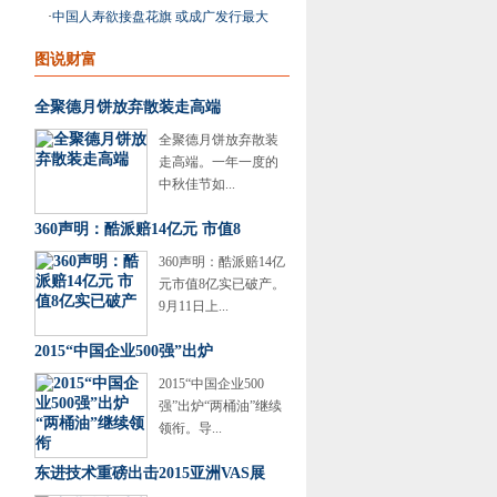
成
·
中国人寿欲接盘花旗 或成广发行最大
股东
图说财富
全聚德月饼放弃散装走高端
全聚德月饼放弃散装
走高端。一年一度的
中秋佳节如...
360声明：酷派赔14亿元 市值8
360声明：酷派赔14亿
元市值8亿实已破产。
9月11日上...
2015“中国企业500强”出炉
2015“中国企业500
强”出炉“两桶油”继续
领衔。导...
东进技术重磅出击2015亚洲VAS展