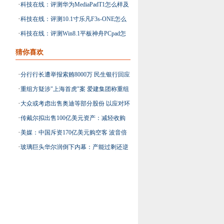
·
科技在线：评测华为MediaPadT1怎么样及
9.7寸原道M9i平板多少钱
·
科技在线：评测10.1寸乐凡F3s-ONE怎么
9.7寸原道M9i平板多少钱
·
科技在线：评测Win8.1平板神舟PCpad怎
样及神舟PCpad平板多少钱
么样及联想YOGA平板2Windows版多少钱
猜你喜欢
·
分行行长遭举报索贿8000万 民生银行回应
·
重组方疑涉"上海首虎"案 爱建集团称重组
系捏造
·
大众或考虑出售奥迪等部分股份 以应对环
继续推进
·
传戴尔拟出售100亿美元资产：减轻收购
保丑闻
·
美媒：中国斥资170亿美元购空客 波音倍
EMC负债
·
玻璃巨头华尔润倒下内幕：产能过剩还逆
感压力
市扩张