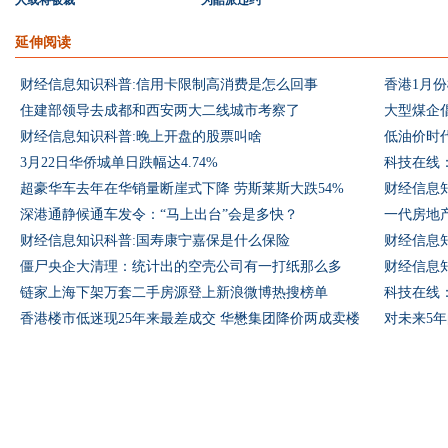
人或将被裁
为酷派违约
延伸阅读
财经信息知识科普:信用卡限制高消费是怎么回事
香港1月份
住建部领导去成都和西安两大二线城市考察了
大型煤企
财经信息知识科普:晚上开盘的股票叫啥
低油价时
3月22日华侨城单日跌幅达4.74%
超豪华车去年在华销量断崖式下降 劳斯莱斯大跌54%
财经信息知
深港通静候通车发令：“马上出台”会是多快？
一代房地
财经信息知识科普:国寿康宁嘉保是什么保险
财经信息
僵尸央企大清理：统计出的空壳公司有一打纸那么多
财经信息
链家上海下架万套二手房源登上新浪微博热搜榜单
香港楼市低迷现25年来最差成交 华懋集团降价两成卖楼
对未来5