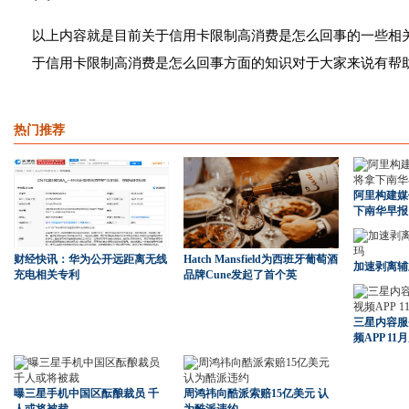
以上内容就是目前关于信用卡限制高消费是怎么回事的一些相
于信用卡限制高消费是怎么回事方面的知识对于大家来说有帮
热门推荐
阿里构建媒
下南华早报
财经快讯：华为公开远距离无线
Hatch Mansfield为西班牙葡萄酒
加速剥离辅
充电相关专利
品牌Cune发起了首个英
三星内容服
频APP 11
曝三星手机中国区酝酿裁员 千
周鸿祎向酷派索赔15亿美元 认