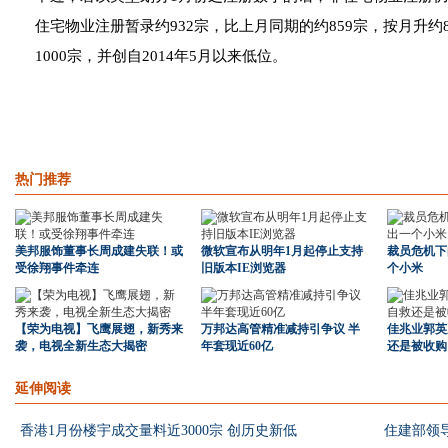
住宅物业注册暂录约932宗，比上月同期的约859宗，按月升约
1000宗，并创自2014年5月以来低位。
热门推荐
美邦服饰董事长周成建失联！或
微软宣布从明年1月起停止支持
裁员危机下
受徐翔事件牵连
旧版本IE浏览器
个小米
【荣为电视】飞鹰展翅，新秀来
万邦达高管精准减持引争议 半
佳兆业郭英
袭，电视全新生态大揭密
年套现近60亿
还是被收购
延伸阅读
香港1月份楼宇成交量料近3000宗 创历史新低
住建部领