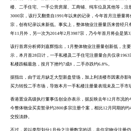
楼、二手住宅、一手公营房屋、工商铺、纯车位及其他等，注册
3000宗，该行又翻查自1991年以来的记录，今年首月注册量将低
宗，创有纪录以来新低。事实上，整体物业注册量历来曾经只有2个
年11月外，另一次为2014年2月3987宗，乃今年首月将会是第
该行首席分析师刘嘉辉指出，1月整体物业注册量创新低，主
示，本月首28日计，一手私楼及二手住宅注册量合共仅录196
私楼跌幅最急，按月下挫约7成8，二手亦跌约6.8%。
据指出，由于近月缺乏大型新盘登场，加上利淡楼市因素亦影
买力转投二手市场，导致本月一手私楼注册量表现未及二手市
香港置业高级执行董事伍创业亦表示，据反映去年12月市况的
今整体物业买卖暂录约2800多宗注册个案，相比12月同期的约
交投淡静。
不过，若以类型划分1月份之注册数字的话，非住宅物业注册仍