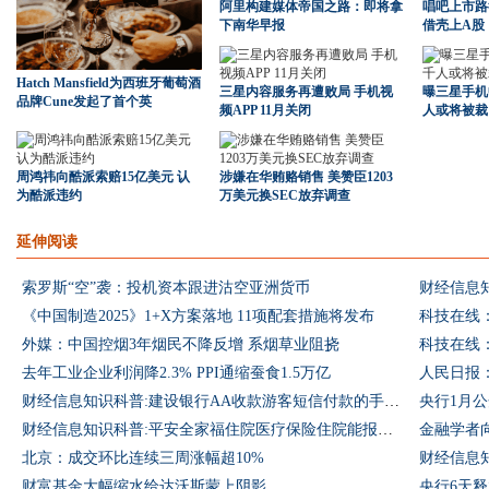
阿里构建媒体帝国之路：即将拿
唱吧上市路
下南华早报
借壳上A股
Hatch Mansfield为西班牙葡萄酒
三星内容服务再遭败局 手机视
曝三星手机
品牌Cune发起了首个英
频APP 11月关闭
人或将被裁
周鸿祎向酷派索赔15亿美元 认
涉嫌在华贿赂销售 美赞臣1203
为酷派违约
万美元换SEC放弃调查
延伸阅读
索罗斯“空”袭：投机资本跟进沽空亚洲货币
财经信息
《中国制造2025》1+X方案落地 11项配套措施将发布
外媒：中国控烟3年烟民不降反增 系烟草业阻挠
去年工业企业利润降2.3% PPI通缩蚕食1.5万亿
人民日报
财经信息知识科普:建设银行AA收款游客短信付款的手续费是如何计算的
央行1月
财经信息知识科普:平安全家福住院医疗保险住院能报销吗
金融学者
北京：成交环比连续三周涨幅超10%
财经信息
财富基金大幅缩水给达沃斯蒙上阴影
央行6天释