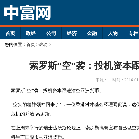
首页
政经
公司
经济
金融
人物
专栏
您的位置：
首页
>
滚动
>
索罗斯“空”袭：投机资本
来源：
时间：2016-01
索罗斯“空”袭：投机资本跟进沽空亚洲货币。
“空头的精神领袖回来了”，一位香港对冲基金经理调侃说，这位
危机的乔治·索罗斯。
在上周末举行的瑞士达沃斯论坛上，索罗斯高调宣布自己做空
料生产国股市与亚洲货币。