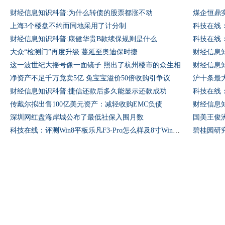
财经信息知识科普:为什么转债的股票都涨不动
煤企恒鼎
上海3个楼盘不约而同地采用了计分制
财经信息知识科普:康健华贵B款续保规则是什么
大众“检测门”再度升级 蔓延至奥迪保时捷
这一波世纪大摇号像一面镜子 照出了杭州楼市的众生相
财经信息
净资产不足千万竟卖5亿 兔宝宝溢价50倍收购引争议
沪十条最
财经信息知识科普:捷信还款后多久能显示还款成功
传戴尔拟出售100亿美元资产：减轻收购EMC负债
财经信息
深圳网红盘海岸城公布了最低社保入围月数
国美王俊
科技在线：评测Win8平板乐凡F3-Pro怎么样及8寸Win板原道W8C自由光多少钱
碧桂园研