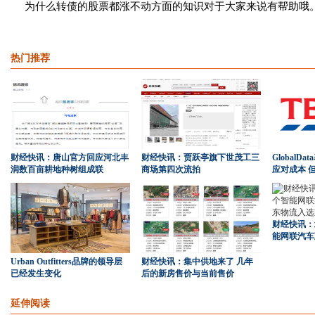
为什么转债的股票都涨不动方面的知识对于大家来说有帮助哦
热门推荐
财经快讯：唐山官方回应河北丰
财经快讯：贾跃亭旗下世茂工三
GlobalDa
润数百亩耕地种树组成联
商场第四次流拍
应对成本 
财经快讯：
能网联汽车
Urban Outfitters品牌的领导层
财经快讯：集中供地来了 几年
已经发生变化
后的新房售价与当前售价
延伸阅读