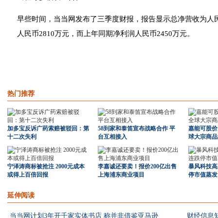
早些时间，当当网发布了三季度财报，报告显示总净营收为人民币2
人民币2810万元，而上年同期净利润人民币2450万元。
热门推荐
加多宝反诉广药索赔被驳回：第
58到家和泰笛宣布战略合作 平
嘉能可股价
十二次失利
台互相接入
球大宗商品
宁泽涛商标被抢注 2000元成本
李嘉诚还要卖！报价200亿出售
暴风科技高
或得上百倍回报
上海浦东商业项目
停市值蒸发1
延伸阅读
当当网计划3年开千家实体书店 称并非借鉴亚马逊
财经信息