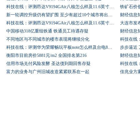
科技在线：评测昂达V9194GAir八核怎么样及11.6英寸商务平板先锋W11多少钱
铁矿石价
新一轮调控升级仍有望扩围 至少有超过10个城市将出台打补丁政策
财经信息
科技在线：评测昂达V9194GAir八核怎么样及11.6英寸商务平板先锋W11多少钱
大连市发
中国移动318亿重组铁通 铁通员工待遇存疑
财经信息
不同地区与不同城市的楼市表现将继续分化
科技在线：评测华为荣耀畅玩平板note怎么样及台电8英寸X80HD平板多少钱
步步逼近
衡阳市目前房价5881元/m2 全国排名第216
财经信息
信用市场兑付风险发酵 圣达债到期回售存疑
富力的业务与广州旧城改造紧紧联系在一起
佳兆业方案