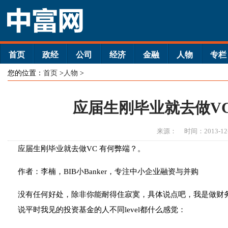
首页
政经
公司
经济
金融
人物
专栏
您的位置：
首页
>
人物
>
应届生刚毕业就去做V
来源：
时间：2013-12
应届生刚毕业就去做VC 有何弊端？。
作者：李楠，BIB小Banker，专注中小企业融资与并购
没有任何好处，除非你能耐得住寂寞，具体说点吧，我是做财
说平时我见的投资基金的人不同level都什么感觉：