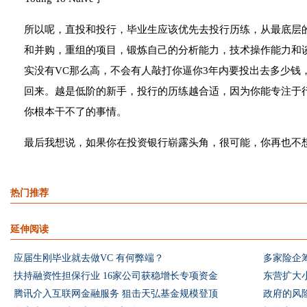
所以呢，直投和投行，毕业生应该优先去投行历练，从最底层
和并购，重组的项目，锻炼自己的分析能力，技术操作能力和
实没有VC那么高，不会有人敲打你逼你3年内要投出去多少钱，
回来。越是低阶的新手，投行的历练越合适，因为你能专注于
你根本干不了的事情。
最后我想说，如果你在投资银行崭露头角，很可能，你再也不想去做直
热门推荐
延伸阅读
应届生刚毕业就去做VC 有何弊端？
多家险企
扶持融资性担保行业 16家公司获稳增长专项资金
东营扩大
腾讯介入互联网金融服务 狙击天弘基金规模登顶
政府的风