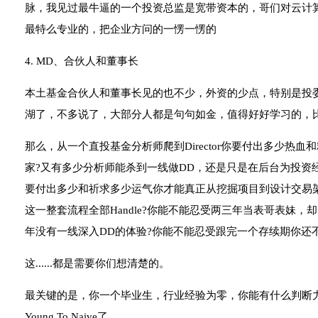
脉，我见过最牛逼的一个投资总监是宽带资本的，哥们对云计
最特么专业的，把企业方问的一愣一愣的
4. MD、合伙人和董事长
本土基金合伙人和董事长见的也不少，外资的少点，特别是投
湖了，不多说了，大部分人都是句句如金，值得好好学习的，
那么，从一个直投基金分析师爬到Director你要付出多少热
家?又有多少分析师能杀到一线做DD，还是只是在后台为投资
要付出多少和祈求多少运气你才能真正从挖掘项目到设计交易
这一整套流程全部Handle?你能不能忍受两三年当表哥表妹，
年没有一线深入DD的体验?你能不能忍受跟完一个存续期你还
这......都是需要你们想清楚的。
最关键的是，你一个毕业生，行业经验为零，你能有什么判断力?
Young To Naive了